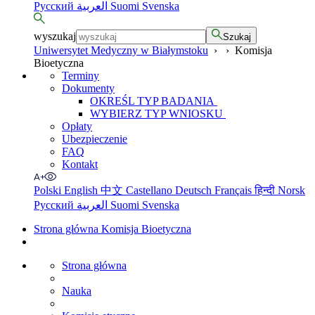
Русский
العربية
Suomi
Svenska
wyszukaj
Szukaj
Uniwersytet Medyczny w Białymstoku
›
›
Komisja
Bioetyczna
Terminy
Dokumenty
OKREŚL TYP BADANIA
WYBIERZ TYP WNIOSKU
Opłaty
Ubezpieczenie
FAQ
Kontakt
Polski
English
中文
Castellano
Deutsch
Français
हिन्दी
Norsk
Русский
العربية
Suomi
Svenska
Strona główna Komisja Bioetyczna
Strona główna
Nauka