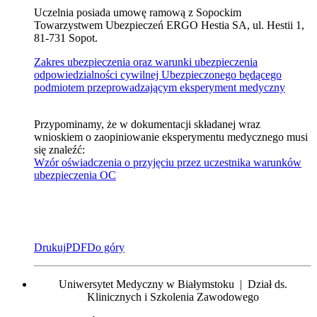
Uczelnia posiada umowę ramową z Sopockim
Towarzystwem Ubezpieczeń ERGO Hestia SA, ul. Hestii 1,
81-731 Sopot.
Zakres ubezpieczenia oraz warunki ubezpieczenia
odpowiedzialności cywilnej Ubezpieczonego będącego
podmiotem przeprowadzającym eksperyment medyczny
Przypominamy, że w dokumentacji składanej wraz
wnioskiem o zaopiniowanie eksperymentu medycznego musi
się znaleźć:
Wzór oświadczenia o przyjęciu przez uczestnika warunków
ubezpieczenia OC
Drukuj
PDF
Do góry
Uniwersytet Medyczny w Białymstoku | Dział ds.
Klinicznych i Szkolenia Zawodowego