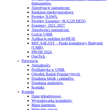
doktorantów
Akredytacje zagraniczne
Rankingi międzynarodowe
Projekty NAWA
Projekty Erasmus+ (KA220 HED)
Erasmus+ 2021-2027
Absolwenci zagraniczni
Goście UMB
Aplikacja mobilna myMUB
MSCA4EAST – Punkt kontaktowy Białystok
(UMB)
PROM 2024
OneTick
Prewencja
Aktualności
Profilaktyka w UMB
Ośrodek Badań Populacyjnych
Działania klinik i zakładów
Działania studentów
Kontakt
Kontakt
Dane teleadresowe
Wyszukiwarka kontaktów
Mapa kampusu
Wirtualny spacer