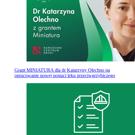
Grant MINIATURA dla dr Katarzyny Olechno na
opracowanie nowej postaci leku przeciwgrzybiczego