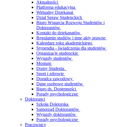
Aktualności
Platforma edukacyjna
Wirtualny Dziekanat
Dział Spraw Studenckich
Biuro Wsparcia Rozwoju Studentów i
Doktorantów
Kontakt do dziekanatów
Regulamin studiów i inne akty prawne
Kalendarz roku akademickiego
Stypendia - świadczenia dla studentów
Organizacje studenckie
Wyjazdy studentów
Mostum
Domy Studenta
Sport i zdrowie
Doradca zawodowy
Dane osobowe studentów
Biuro ds. Dostępności
Porady psychologiczne
Doktoranci
Szkoła Doktorska
Samorząd Doktorantów
Wyjazdy doktorantów
Porady psychologiczne
Pracownicy