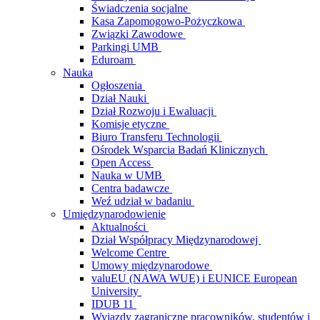
Świadczenia socjalne
Kasa Zapomogowo-Pożyczkowa
Związki Zawodowe
Parkingi UMB
Eduroam
Nauka
Ogłoszenia
Dział Nauki
Dział Rozwoju i Ewaluacji
Komisje etyczne
Biuro Transferu Technologii
Ośrodek Wsparcia Badań Klinicznych
Open Access
Nauka w UMB
Centra badawcze
Weź udział w badaniu
Umiędzynarodowienie
Aktualności
Dział Współpracy Międzynarodowej
Welcome Centre
Umowy międzynarodowe
valuEU (NAWA WUE) i EUNICE European
University
IDUB 11
Wyjazdy zagraniczne pracowników, studentów i