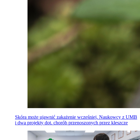
Skóra może ujawnić zakażenie wcześniej. Naukowcy z UMB
i dwa projekty dot. chorób przenoszonych przez kleszcze