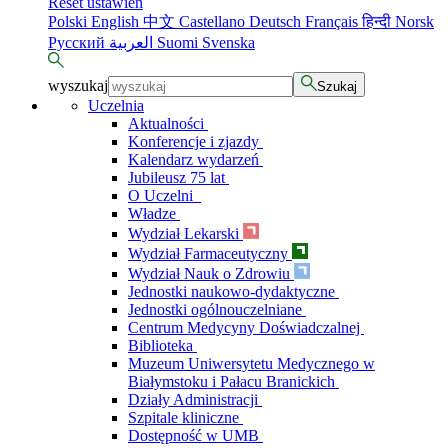
Reset ustawień
Polski
English
中文
Castellano
Deutsch
Français
हिन्दी
Norsk
Русский
العربية
Suomi
Svenska
wyszukaj
Szukaj
Uczelnia
Aktualności
Konferencje i zjazdy
Kalendarz wydarzeń
Jubileusz 75 lat
O Uczelni
Władze
Wydział Lekarski
Wydział Farmaceutyczny
Wydział Nauk o Zdrowiu
Jednostki naukowo-dydaktyczne
Jednostki ogólnouczelniane
Centrum Medycyny Doświadczalnej
Biblioteka
Muzeum Uniwersytetu Medycznego w
Białymstoku i Pałacu Branickich
Działy Administracji
Szpitale kliniczne
Dostępność w UMB