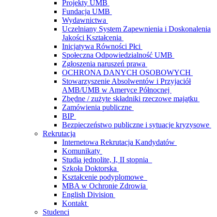
Projekty UMB
Fundacja UMB
Wydawnictwa
Uczelniany System Zapewnienia i Doskonalenia
Jakości Kształcenia
Inicjatywa Równości Płci
Społeczna Odpowiedzialność UMB
Zgłoszenia naruszeń prawa
OCHRONA DANYCH OSOBOWYCH
Stowarzyszenie Absolwentów i Przyjaciół
AMB/UMB w Ameryce Północnej
Zbędne / zużyte składniki rzeczowe majątku
Zamówienia publiczne
BIP
Bezpieczeństwo publiczne i sytuacje kryzysowe
Rekrutacja
Internetowa Rekrutacja Kandydatów
Komunikaty
Studia jednolite, I, II stopnia
Szkoła Doktorska
Kształcenie podyplomowe
MBA w Ochronie Zdrowia
English Division
Kontakt
Studenci