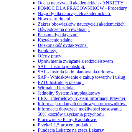
Ocena nauczycieli akademickich - ANKIETY
POMOC DLA PRACOWNIKÓW - Procedury
Nagrody dla nauczycieli akademickich
Nowozatrudnieni
Zakres obowiązków nauczycieli akademickich
Oświadczenia do ewaluacji
Pensum dydaktyczne
Kształcenie zdalne
Doskonałość dydaktyczna
Konkursy
Oferty pracy
Uprawnienia związane z rodzicielstwem
SAP – Instrukcje obsługi
SAP - Instrukcja do planowania urlopów
SAP - Wnioskowanie o zakup towarów i usług
EZD: Instrukcja obsługi
Wirtualna Uczelnia
Jednolity System Antyplagiatowy
LEX - Internetowy System Informacji Prawnej
Informacja o danych osobowych pracowników
Informacja dotycząca możliwości stosowania
50% kosztów uzyskania przychodu
Pracownicze Plany Kapitałowe
Przekaż 1,5 procent podatku
Fundacja Lekarze na rzecz Lekarzy