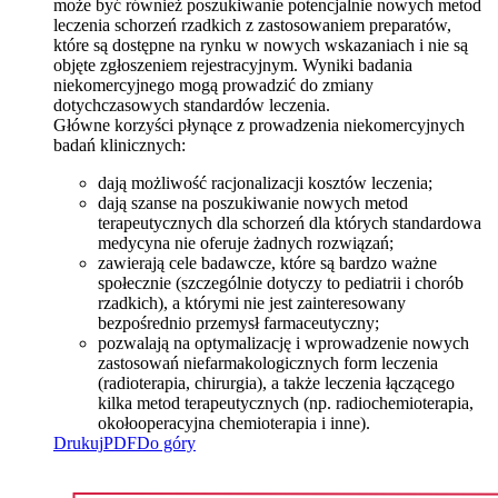
może być również poszukiwanie potencjalnie nowych metod
leczenia schorzeń rzadkich z zastosowaniem preparatów,
które są dostępne na rynku w nowych wskazaniach i nie są
objęte zgłoszeniem rejestracyjnym. Wyniki badania
niekomercyjnego mogą prowadzić do zmiany
dotychczasowych standardów leczenia.
Główne korzyści płynące z prowadzenia niekomercyjnych
badań klinicznych:
dają możliwość racjonalizacji kosztów leczenia;
dają szanse na poszukiwanie nowych metod
terapeutycznych dla schorzeń dla których standardowa
medycyna nie oferuje żadnych rozwiązań;
zawierają cele badawcze, które są bardzo ważne
społecznie (szczególnie dotyczy to pediatrii i chorób
rzadkich), a którymi nie jest zainteresowany
bezpośrednio przemysł farmaceutyczny;
pozwalają na optymalizację i wprowadzenie nowych
zastosowań niefarmakologicznych form leczenia
(radioterapia, chirurgia), a także leczenia łączącego
kilka metod terapeutycznych (np. radiochemioterapia,
okołooperacyjna chemioterapia i inne).
Drukuj
PDF
Do góry