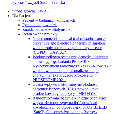
Русский
العربية
Suomi
Svenska
Strona główna OWBK
Dla Pacjenta
Pacjent w badaniach klinicznych
Pytania i odpowiedzi
Znajdź badanie w Białymstoku
Realizowane projekty
Non-commercial clinical trial of statins cancer
preventive and pleiotropic therapy in smokers
with chronic obstructive pulmonary disease
(COPD) - CAPTAIN
Wieloośrodkowa ocena przydatności klinicznej
innowacyjnego badania PET/MR z
wykorzystaniem radioznacznika 68Ga-PSMA-11
w planowaniu terapii personalizowanej u
chorych na raka gruczołu krokowego -
PROSPETMR2021
Ocena wpływu metforminy na płodność
pacjentek leczonych I131 z powodu raka
brodawkowatego tarczycy - METHYR
Randomizowane badanie kliniczne oceniające
wpływ desmopresyny na ilość powikłań
krwotocznych po biopsji nerki STOP BLEED
(SafeTy Outcomes Post kidney Biopsy -