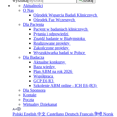
wyszukaj
Szukaj
Aktualności
O Nas
Ośrodek Wsparcia Badań Klinicznych
Ośrodek Faz Wczesnych
Dla Pacjenta
Pacjent w badaniach klinicznych
Pytania i odpowiedzi
Znajdź badanie w Białymstoku
Realizowane projekty
Zakończone projekty
Wyszukiwarka badań w Polsce
Dla Badacza
Aktualne konkursy
Baza wiedzy
Plan ABM na rok 2026
Współpraca
GCP E6 R3
Szkolenie ABM online - ICH E6 (R3)
Dla Sponsora
Kontakt
Poczta
Wirtualny Dziekanat
Polski
English
中文
Castellano
Deutsch
Français
हिन्दी
Norsk