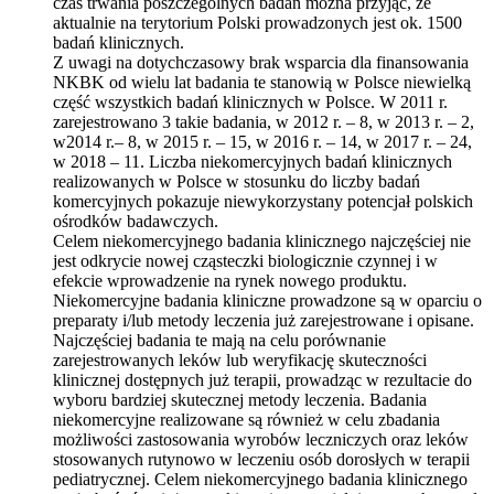
czas trwania poszczególnych badań można przyjąć, że
aktualnie na terytorium Polski prowadzonych jest ok. 1500
badań klinicznych.
Z uwagi na dotychczasowy brak wsparcia dla finansowania
NKBK od wielu lat badania te stanowią w Polsce niewielką
część wszystkich badań klinicznych w Polsce. W 2011 r.
zarejestrowano 3 takie badania, w 2012 r. – 8, w 2013 r. – 2,
w2014 r.– 8, w 2015 r. – 15, w 2016 r. – 14, w 2017 r. – 24,
w 2018 – 11. Liczba niekomercyjnych badań klinicznych
realizowanych w Polsce w stosunku do liczby badań
komercyjnych pokazuje niewykorzystany potencjał polskich
ośrodków badawczych.
Celem niekomercyjnego badania klinicznego najczęściej nie
jest odkrycie nowej cząsteczki biologicznie czynnej i w
efekcie wprowadzenie na rynek nowego produktu.
Niekomercyjne badania kliniczne prowadzone są w oparciu o
preparaty i/lub metody leczenia już zarejestrowane i opisane.
Najczęściej badania te mają na celu porównanie
zarejestrowanych leków lub weryfikację skuteczności
klinicznej dostępnych już terapii, prowadząc w rezultacie do
wyboru bardziej skutecznej metody leczenia. Badania
niekomercyjne realizowane są również w celu zbadania
możliwości zastosowania wyrobów leczniczych oraz leków
stosowanych rutynowo w leczeniu osób dorosłych w terapii
pediatrycznej. Celem niekomercyjnego badania klinicznego