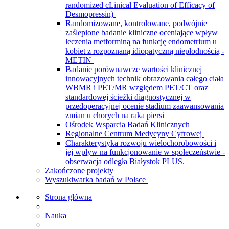
randomized cLinical Evaluation of Efficacy of
Desmopressin)
Randomizowane, kontrolowane, podwójnie
zaślepione badanie kliniczne oceniające wpływ
leczenia metforminą na funkcję endometrium u
kobiet z rozpoznaną idiopatyczną niepłodnością -
METIN
Badanie porównawcze wartości klinicznej
innowacyjnych technik obrazowania całego ciała
WBMR i PET/MR względem PET/CT oraz
standardowej ścieżki diagnostycznej w
przedoperacyjnej ocenie stadium zaawansowania
zmian u chorych na raka piersi
Ośrodek Wsparcia Badań Klinicznych
Regionalne Centrum Medycyny Cyfrowej
Charakterystyka rozwoju wielochorobowości i
jej wpływ na funkcjonowanie w społeczeństwie -
obserwacja odległa Białystok PLUS.
Zakończone projekty
Wyszukiwarka badań w Polsce
Strona główna
Nauka