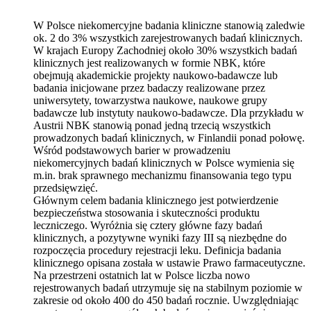
W Polsce niekomercyjne badania kliniczne stanowią zaledwie
ok. 2 do 3% wszystkich zarejestrowanych badań klinicznych.
W krajach Europy Zachodniej około 30% wszystkich badań
klinicznych jest realizowanych w formie NBK, które
obejmują akademickie projekty naukowo-badawcze lub
badania inicjowane przez badaczy realizowane przez
uniwersytety, towarzystwa naukowe, naukowe grupy
badawcze lub instytuty naukowo-badawcze. Dla przykładu w
Austrii NBK stanowią ponad jedną trzecią wszystkich
prowadzonych badań klinicznych, w Finlandii ponad połowę.
Wśród podstawowych barier w prowadzeniu
niekomercyjnych badań klinicznych w Polsce wymienia się
m.in. brak sprawnego mechanizmu finansowania tego typu
przedsięwzięć.
Głównym celem badania klinicznego jest potwierdzenie
bezpieczeństwa stosowania i skuteczności produktu
leczniczego. Wyróżnia się cztery główne fazy badań
klinicznych, a pozytywne wyniki fazy III są niezbędne do
rozpoczęcia procedury rejestracji leku. Definicja badania
klinicznego opisana została w ustawie Prawo farmaceutyczne.
Na przestrzeni ostatnich lat w Polsce liczba nowo
rejestrowanych badań utrzymuje się na stabilnym poziomie w
zakresie od około 400 do 450 badań rocznie. Uwzględniając