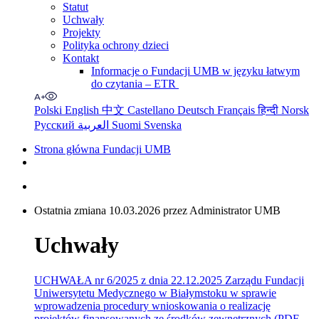
Statut
Uchwały
Projekty
Polityka ochrony dzieci
Kontakt
Informacje o Fundacji UMB w języku łatwym
do czytania – ETR
Polski
English
中文
Castellano
Deutsch
Français
हिन्दी
Norsk
Русский
العربية
Suomi
Svenska
Strona główna Fundacji UMB
Ostatnia zmiana 10.03.2026 przez Administrator UMB
Uchwały
UCHWAŁA nr 6/2025 z dnia 22.12.2025 Zarządu Fundacji
Uniwersytetu Medycznego w Białymstoku w sprawie
wprowadzenia procedury wnioskowania o realizację
projektów finansowanych ze środków zewnętrznych (PDF,