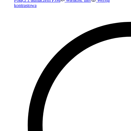
Połącz z tłumaczem PJM
Wielkość liter
Wersja
kontrastowa