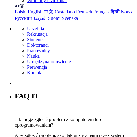
Wirtualny Dziekanat
Polski
English
中文
Castellano
Deutsch
Français
हिन्दी
Norsk
Русский
العربية
Suomi
Svenska
Uczelnia
Rekrutacja
Studenci
Doktoranci
Pracownicy
Nauka
Umiędzynarodowienie
Prewencja
Kontakt
FAQ IT
Jak mogę zgłosić problem z komputerem lub
oprogramowaniem?
Aby zgłosić problem, skontaktuj się z nami przez system