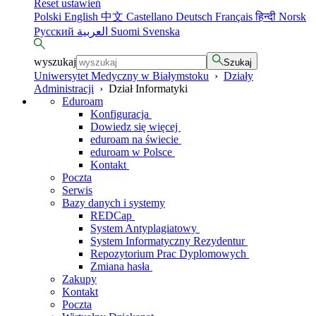
Reset ustawień
Polski
English
中文
Castellano
Deutsch
Français
हिन्दी
Norsk
Русский
العربية
Suomi
Svenska
wyszukaj
Szukaj
Uniwersytet Medyczny w Białymstoku
›
Działy
Administracji
›
Dział Informatyki
Eduroam
Konfiguracja
Dowiedz się więcej
eduroam na świecie
eduroam w Polsce
Kontakt
Poczta
Serwis
Bazy danych i systemy
REDCap
System Antyplagiatowy
System Informatyczny Rezydentur
Repozytorium Prac Dyplomowych
Zmiana hasła
Zakupy
Kontakt
Poczta