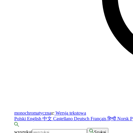
monochromatyczna
Wersja tekstowa
Polski
English
中文
Castellano
Deutsch
Français
हिन्दी
Norsk
Р
wyszukaj
Szukaj