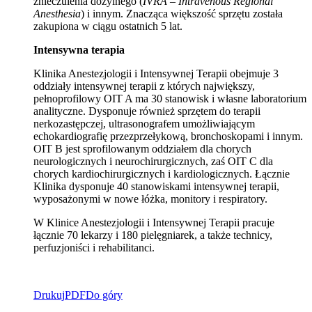
znieczulenia dożylnego (
IVRA – Intravenous Regional
Anesthesia
) i innym. Znacząca większość sprzętu została
zakupiona w ciągu ostatnich 5 lat.
Intensywna terapia
Klinika Anestezjologii i Intensywnej Terapii obejmuje 3
oddziały intensywnej terapii z których największy,
pełnoprofilowy OIT A ma 30 stanowisk i własne laboratorium
analityczne. Dysponuje również sprzętem do terapii
nerkozastępczej, ultrasonografem umożliwiającym
echokardiografię przezprzełykową, bronchoskopami i innym.
OIT B jest sprofilowanym oddziałem dla chorych
neurologicznych i neurochirurgicznych, zaś OIT C dla
chorych kardiochirurgicznych i kardiologicznych. Łącznie
Klinika dysponuje 40 stanowiskami intensywnej terapii,
wyposażonymi w nowe łóżka, monitory i respiratory.
W Klinice Anestezjologii i Intensywnej Terapii pracuje
łącznie 70 lekarzy i 180 pielęgniarek, a także technicy,
perfuzjoniści i rehabilitanci.
Drukuj
PDF
Do góry