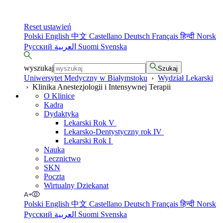
Reset ustawień
Polski
English
中文
Castellano
Deutsch
Français
हिन्दी
Norsk
Русский
العربية
Suomi
Svenska
wyszukaj
Szukaj
Uniwersytet Medyczny w Białymstoku
›
Wydział Lekarski
›
Klinika Anestezjologii i Intensywnej Terapii
O Klinice
Kadra
Dydaktyka
Lekarski Rok V
Lekarsko-Dentystyczny rok IV
Lekarski Rok I
Nauka
Lecznictwo
SKN
Poczta
Wirtualny Dziekanat
Polski
English
中文
Castellano
Deutsch
Français
हिन्दी
Norsk
Русский
العربية
Suomi
Svenska