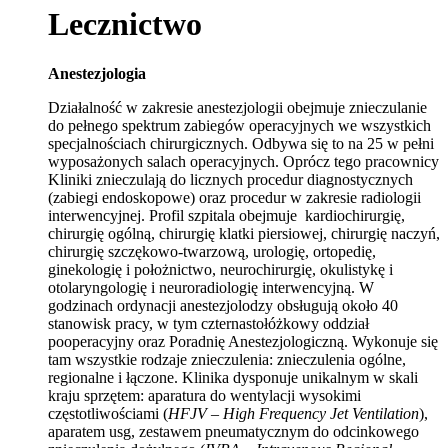
Lecznictwo
Anestezjologia
Działalność w zakresie anestezjologii obejmuje znieczulanie
do pełnego spektrum zabiegów operacyjnych we wszystkich
specjalnościach chirurgicznych. Odbywa się to na 25 w pełni
wyposażonych salach operacyjnych. Oprócz tego pracownicy
Kliniki znieczulają do licznych procedur diagnostycznych
(zabiegi endoskopowe) oraz procedur w zakresie radiologii
interwencyjnej. Profil szpitala obejmuje kardiochirurgię,
chirurgię ogólną, chirurgię klatki piersiowej, chirurgię naczyń,
chirurgię szczękowo-twarzową, urologię, ortopedię,
ginekologię i położnictwo, neurochirurgię, okulistykę i
otolaryngologię i neuroradiologię interwencyjną. W
godzinach ordynacji anestezjolodzy obsługują około 40
stanowisk pracy, w tym czternastołóżkowy oddział
pooperacyjny oraz Poradnię Anestezjologiczną. Wykonuje się
tam wszystkie rodzaje znieczulenia: znieczulenia ogólne,
regionalne i łączone. Klinika dysponuje unikalnym w skali
kraju sprzętem: aparatura do wentylacji wysokimi
częstotliwościami (
HFJV – High Frequency Jet Ventilation
),
aparatem usg, zestawem pneumatycznym do odcinkowego