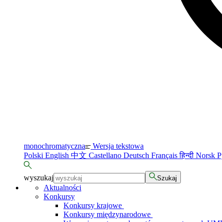
monochromatyczna
Wersja tekstowa
Polski
English
中文
Castellano
Deutsch
Français
हिन्दी
Norsk
Р
wyszukaj
Szukaj
Aktualności
Konkursy
Konkursy krajowe
Konkursy międzynarodowe