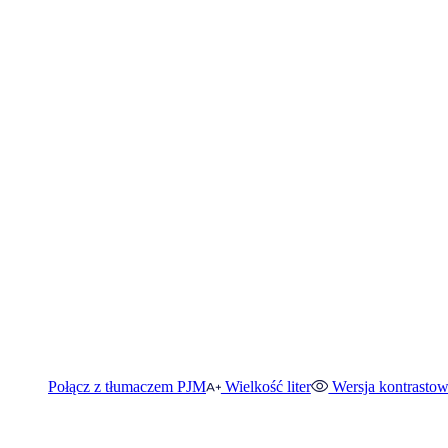
Połącz z tłumaczem PJM
Wielkość liter
Wersja kontrasto