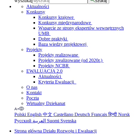
wyszukaj
Szukaj
Aktualności
Konkursy
Konkursy krajowe
Konkursy międzynarodowe
Wsparcie ze strony ekspertów wewnętrznych
UMB
Dobre praktyki
Baza wiedzy projektowej
Projekty
Projekty realizowane
Projekty zrealizowane (od 2020r.)
Projekty NCBR
EWALUACJA 2.0
Aktualności
Kryteria Ewaluacji
O nas
Kontakt
Poczta
Wirtualny Dziekanat
Polski
English
中文
Castellano
Deutsch
Français
हिन्दी
Norsk
Русский
العربية
Suomi
Svenska
Strona główna Działu Rozwoju i Ewaluacji