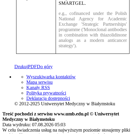
SMARTGEL.
e.g., cofinanced under the Polish
National Agency for Academic
Exchange 'Strategic Partnerships'
programme ('Monoclonal antibodies
in combination with thiazolidinone
analogs as a modern anticancer
strategy').
Drukuj
PDF
Do góry
Wyszukiwarka kontaktów
Mapa serwisu
Kanały RSS
Polityka prywatności
Deklaracja dostępności
© 2012-2025 Uniwersytet Medyczny w Białymstoku
Treść pochodzi z serwisu www.umb.edu.pl © Uniwersytet
Medyczny w Białymstoku
Data wydruku: 07.08.2026 05:03
W celu świadczenia usług na najwyższym poziomie stosujemy pliki