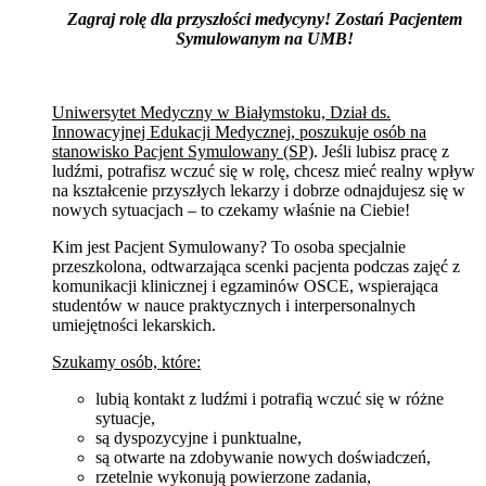
Zagraj rolę dla przyszłości medycyny! Zostań Pacjentem
Symulowanym na UMB!
Uniwersytet Medyczny w Białymstoku, Dział ds.
Innowacyjnej Edukacji Medycznej, poszukuje osób na
stanowisko Pacjent Symulowany (SP)
. Jeśli lubisz pracę z
ludźmi, potrafisz wczuć się w rolę, chcesz mieć realny wpływ
na kształcenie przyszłych lekarzy i dobrze odnajdujesz się w
nowych sytuacjach – to czekamy właśnie na Ciebie!
Kim jest Pacjent Symulowany? To osoba specjalnie
przeszkolona, odtwarzająca scenki pacjenta podczas zajęć z
komunikacji klinicznej i egzaminów OSCE, wspierająca
studentów w nauce praktycznych i interpersonalnych
umiejętności lekarskich.
Szukamy osób, które:
lubią kontakt z ludźmi i potrafią wczuć się w różne
sytuacje,
są dyspozycyjne i punktualne,
są otwarte na zdobywanie nowych doświadczeń,
rzetelnie wykonują powierzone zadania,