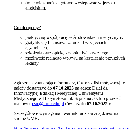
(mile widziane) są gotowe występować w języku
angielskim.
Co oferujemy?
praktyczną współpracę ze środowiskiem medycznym,
gratyfikację finansową za udział w zajęciach i
egzaminach,
szkolenia oraz opiekę zespołu dydaktycznego,
możliwość realnego wpływu na kształcenie przyszłych
lekarzy.
Zgłoszenia zawierające formularz, CV oraz list motywacyjny
należy dostarczyć do
07.10.2025
na adres: Dział ds.
Innowacyjnej Edukacji Medycznej Uniwersytetu
Medycznego w Białymstoku, ul. Szpitalna 30. lub przesłać
mailowo:
csm@umb.edu.pl
również do
07.10.2025 r.
Szczegółowe wymagania i warunki udziału znajdziesz na
stronie UMB:
https://www.umb.edu.pl/konkursy_na_stanowiska/oferty_pracy