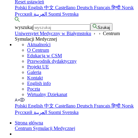
Reset ustawień
Polski
English
中文
Castellano
Deutsch
Français
हिन्दी
Norsk
Русский
العربية
Suomi
Svenska
wyszukaj
Szukaj
Uniwersytet Medyczny w Białymstoku
›
›
Centrum
Symulacji Medycznej
Aktualności
O Centrum
Edukacja w CSM
Przewodnik dydaktyczny
Projekt UE
Galeria
Kontakt
English info
Poczta
Wirtualny Dziekanat
Polski
English
中文
Castellano
Deutsch
Français
हिन्दी
Norsk
Русский
العربية
Suomi
Svenska
Strona główna
Centrum Symulacji Medycznej