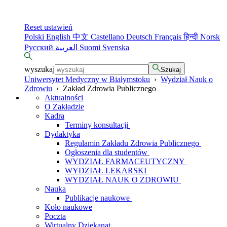
Reset ustawień
Polski
English
中文
Castellano
Deutsch
Français
हिन्दी
Norsk
Русский
العربية
Suomi
Svenska
wyszukaj
Szukaj
Uniwersytet Medyczny w Białymstoku
›
Wydział Nauk o
Zdrowiu
›
Zakład Zdrowia Publicznego
Aktualności
O Zakładzie
Kadra
Terminy konsultacji
Dydaktyka
Regulamin Zakładu Zdrowia Publicznego
Ogłoszenia dla studentów
WYDZIAŁ FARMACEUTYCZNY
WYDZIAŁ LEKARSKI
WYDZIAŁ NAUK O ZDROWIU
Nauka
Publikacje naukowe
Koło naukowe
Poczta
Wirtualny Dziekanat