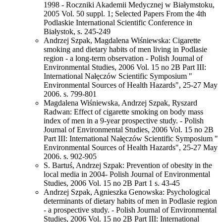
1998 - Roczniki Akademii Medycznej w Białymstoku,
2005 Vol. 50 suppl. 1; Selected Papers From the 4th
Podlaskie International Scientific Conference in
Białystok, s. 245-249
Andrzej Szpak, Magdalena Wiśniewska: Cigarette
smoking and dietary habits of men living in Podlasie
region - a long-term observation - Polish Journal of
Environmental Studies, 2006 Vol. 15 no 2B Part III:
International Nałęczów Scientific Symposium "
Environmental Sources of Health Hazards", 25-27 May
2006. s. 799-801
Magdalena Wiśniewska, Andrzej Szpak, Ryszard
Radwan: Effect of cigarette smoking on body mass
index of men in a 9-year prospective study. - Polish
Journal of Environmental Studies, 2006 Vol. 15 no 2B
Part III: International Nałęczów Scientific Symposium "
Environmental Sources of Health Hazards", 25-27 May
2006. s. 902-905
S. Bartuś, Andrzej Szpak: Prevention of obesity in the
local media in 2004- Polish Journal of Environmental
Studies, 2006 Vol. 15 no 2B Part 1 s. 43-45
Andrzej Szpak, Agnieszka Genowska: Psychological
determinants of dietary habits of men in Podlasie region
- a prospective study. - Polish Journal of Environmental
Studies, 2006 Vol. 15 no 2B Part III: International