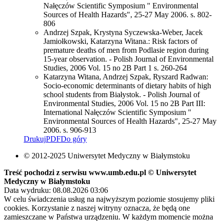
Nałęczów Scientific Symposium " Environmental
Sources of Health Hazards", 25-27 May 2006. s. 802-
806
Andrzej Szpak, Krystyna Syczewska-Weber, Jacek
Jamiołkowski, Katarzyna Witana.: Risk factors of
premature deaths of men from Podlasie region during
15-year observation. - Polish Journal of Environmental
Studies, 2006 Vol. 15 no 2B Part 1 s. 260-264
Katarzyna Witana, Andrzej Szpak, Ryszard Radwan:
Socio-economic determinants of dietary habits of high
school students from Białystok. - Polish Journal of
Environmental Studies, 2006 Vol. 15 no 2B Part III:
International Nałęczów Scientific Symposium "
Environmental Sources of Health Hazards", 25-27 May
2006. s. 906-913
Drukuj
PDF
Do góry
© 2012-2025 Uniwersytet Medyczny w Białymstoku
Treść pochodzi z serwisu www.umb.edu.pl © Uniwersytet
Medyczny w Białymstoku
Data wydruku: 08.08.2026 03:06
W celu świadczenia usług na najwyższym poziomie stosujemy pliki
cookies. Korzystanie z naszej witryny oznacza, że będą one
zamieszczane w Państwa urządzeniu. W każdym momencie można