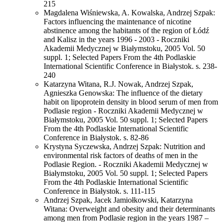
215
Magdalena Wiśniewska, A. Kowalska, Andrzej Szpak:
Factors influencing the maintenance of nicotine
abstinence among the habitants of the region of Łódź
and Kalisz in the years 1996 - 2003 - Roczniki
Akademii Medycznej w Białymstoku, 2005 Vol. 50
suppl. 1; Selected Papers From the 4th Podlaskie
International Scientific Conference in Białystok. s. 238-
240
Katarzyna Witana, R.J. Nowak, Andrzej Szpak,
Agnieszka Genowska: The influence of the dietary
habit on lipoprotein density in blood serum of men from
Podlasie region - Roczniki Akademii Medycznej w
Białymstoku, 2005 Vol. 50 suppl. 1; Selected Papers
From the 4th Podlaskie International Scientific
Conference in Białystok. s. 82-86
Krystyna Syczewska, Andrzej Szpak: Nutrition and
environmental risk factors of deaths of men in the
Podlasie Region. - Roczniki Akademii Medycznej w
Białymstoku, 2005 Vol. 50 suppl. 1; Selected Papers
From the 4th Podlaskie International Scientific
Conference in Białystok. s. 111-115
Andrzej Szpak, Jacek Jamiołkowski, Katarzyna
Witana: Overweight and obesity and their determinants
among men from Podlasie region in the years 1987 –