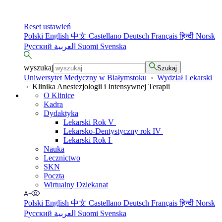
Reset ustawień
Polski
English
中文
Castellano
Deutsch
Français
हिन्दी
Norsk
Русский
العربية
Suomi
Svenska
wyszukaj
Szukaj
Uniwersytet Medyczny w Białymstoku
›
Wydział Lekarski
›
Klinika Anestezjologii i Intensywnej Terapii
O Klinice
Kadra
Dydaktyka
Lekarski Rok V
Lekarsko-Dentystyczny rok IV
Lekarski Rok I
Nauka
Lecznictwo
SKN
Poczta
Wirtualny Dziekanat
Polski
English
中文
Castellano
Deutsch
Français
हिन्दी
Norsk
Русский
العربية
Suomi
Svenska