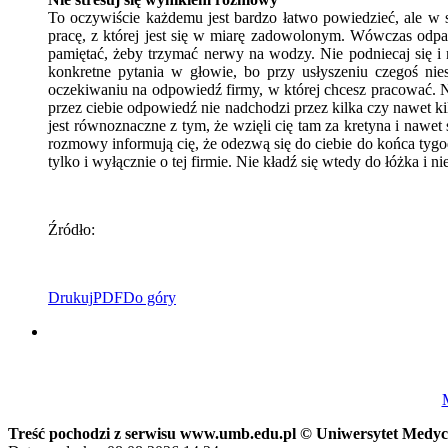
To oczywiście każdemu jest bardzo łatwo powiedzieć, ale w s
pracę, z której jest się w miarę zadowolonym. Wówczas odpad
pamiętać, żeby trzymać nerwy na wodzy. Nie podniecaj się i
konkretne pytania w głowie, bo przy usłyszeniu czegoś ni
oczekiwaniu na odpowiedź firmy, w której chcesz pracować. Nie
przez ciebie odpowiedź nie nadchodzi przez kilka czy nawet k
jest równoznaczne z tym, że wzięli cię tam za kretyna i nawet
rozmowy informują cię, że odezwą się do ciebie do końca tygodn
tylko i wyłącznie o tej firmie. Nie kładź się wtedy do łóżka i 
Źródło:
Drukuj
PDF
Do góry
Treść pochodzi z serwisu www.umb.edu.pl © Uniwersytet Medy