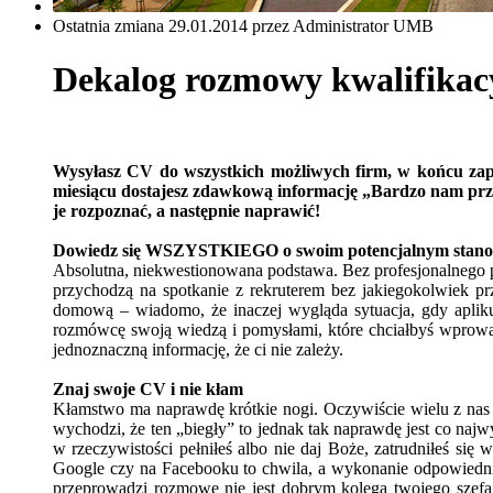
Ostatnia zmiana 29.01.2014 przez Administrator UMB
Dekalog rozmowy kwalifikac
Wysyłasz CV do wszystkich możliwych firm, w końcu zapra
miesiącu dostajesz zdawkową informację „Bardzo nam przy
je rozpoznać, a następnie naprawić!
Dowiedz się WSZYSTKIEGO o swoim potencjalnym stano
Absolutna, niekwestionowana podstawa. Bez profesjonalnego po
przychodzą na spotkanie z rekruterem bez jakiegokolwiek prz
domową – wiadomo, że inaczej wygląda sytuacja, gdy aplik
rozmówcę swoją wiedzą i pomysłami, które chciałbyś wprowadz
jednoznaczną informację, że ci nie zależy.
Znaj swoje CV i nie kłam
Kłamstwo ma naprawdę krótkie nogi. Oczywiście wielu z nas m
wychodzi, że ten „biegły” to jednak tak naprawdę jest co na
w rzeczywistości pełniłeś albo nie daj Boże, zatrudniłeś si
Google czy na Facebooku to chwila, a wykonanie odpowiedniego
przeprowadzi rozmowę nie jest dobrym kolegą twojego szefa