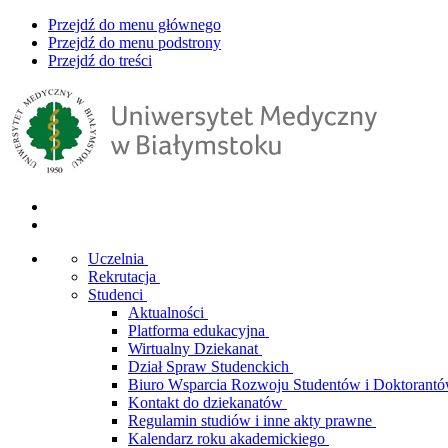
Przejdź do menu głównego
Przejdź do menu podstrony
Przejdź do treści
Uczelnia
Rekrutacja
Studenci
Aktualności
Platforma edukacyjna
Wirtualny Dziekanat
Dział Spraw Studenckich
Biuro Wsparcia Rozwoju Studentów i Doktorant
Kontakt do dziekanatów
Regulamin studiów i inne akty prawne
Kalendarz roku akademickiego