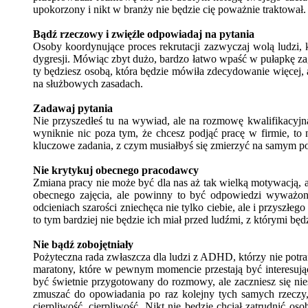
upokorzony i nikt w branży nie będzie cię poważnie traktował.
Bądź rzeczowy i zwięźle odpowiadaj na pytania
Osoby koordynujące proces rekrutacji zazwyczaj wolą ludzi, 
dygresji. Mówiąc zbyt dużo, bardzo łatwo wpaść w pułapkę zag
ty będziesz osobą, która będzie mówiła zdecydowanie więcej,
na służbowych zasadach.
Zadawaj pytania
Nie przyszedłeś tu na wywiad, ale na rozmowę kwalifikacyjną. 
wyniknie nic poza tym, że chcesz podjąć pracę w firmie, to
kluczowe zadania, z czym musiałbyś się zmierzyć na samym pocz
Nie krytykuj obecnego pracodawcy
Zmiana pracy nie może być dla nas aż tak wielką motywacją,
obecnego zajęcia, ale powinny to być odpowiedzi wyważone,
odcieniach szarości zniechęca nie tylko ciebie, ale i przyszł
to tym bardziej nie będzie ich miał przed ludźmi, z którymi bę
Nie bądź zobojętniały
Pożyteczna rada zwłaszcza dla ludzi z ADHD, którzy nie potraf
maratony, które w pewnym momencie przestają być interesujące
być świetnie przygotowany do rozmowy, ale zaczniesz się nie
zmuszać do opowiadania po raz kolejny tych samych rzeczy, 
cierpliwość, cierpliwość. Nikt nie będzie chciał zatrudnić 