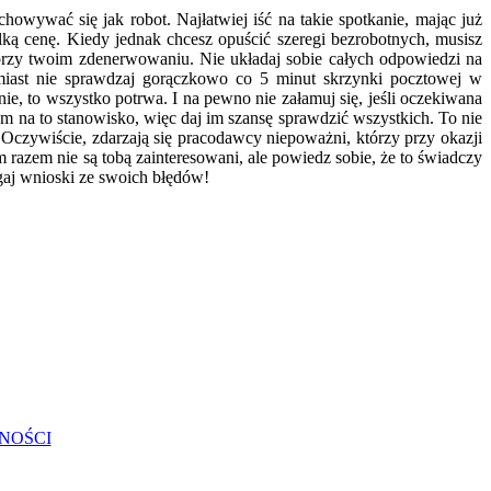
owywać się jak robot. Najłatwiej iść na takie spotkanie, mając już
ką cenę. Kiedy jednak chcesz opuścić szeregi bezrobotnych, musisz
 przy twoim zdenerwowaniu. Nie układaj sobie całych odpowiedzi na
omiast nie sprawdzaj gorączkowo co 5 minut skrzynki pocztowej w
ie, to wszystko potrwa. I na pewno nie załamuj się, jeśli oczekiwana
m na to stanowisko, więc daj im szansę sprawdzić wszystkich. To nie
. Oczywiście, zdarzają się pracodawcy niepoważni, którzy przy okazji
m razem nie są tobą zainteresowani, ale powiedz sobie, że to świadczy
iągaj wnioski ze swoich błędów!
NOŚCI