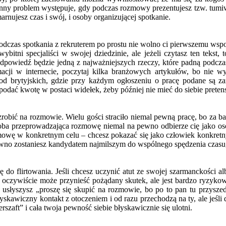
 inny problem występuje, gdy podczas rozmowy prezentujesz tzw. tumi
arnujesz czas i swój, i osoby organizującej spotkanie.
j. Podczas spotkania z rekruterem po prostu nie wolno ci pierwszemu w
itni specjaliści w swojej dziedzinie, ale jeżeli czytasz ten tekst, 
owiedź będzie jedną z najważniejszych rzeczy, które padną podczas 
cji w internecie, poczytaj kilka branżowych artykułów, bo nie wy
od brytyjskich, gdzie przy każdym ogłoszeniu o pracę podane są za
odać kwotę w postaci widełek, żeby później nie mieć do siebie pretensji
bić na rozmowie. Wielu gości straciło niemal pewną pracę, bo za bard
a przeprowadzająca rozmowę niemal na pewno odbierze cię jako osob
owę w konkretnym celu – chcesz pokazać się jako człowiek konkretny, 
no zostaniesz kandydatem najmilszym do wspólnego spędzenia czasu, 
 do flirtowania. Jeśli chcesz uczynić atut ze swojej szarmanckości a
w oczywiście może przynieść pożądany skutek, ale jest bardzo ryzykow
ko, usłyszysz „proszę się skupić na rozmowie, bo po to pan tu przysze
łyskawiczny kontakt z otoczeniem i od razu przechodzą na ty, ale jeśli d
szaft” i cała twoja pewność siebie błyskawicznie się ulotni.