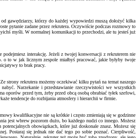
ch od gawędziarzy, którzy do każdej wypowiedzi muszą dołożyć kilka
roste pytanie zadane przez rekrutera. Oczywiście podczas rozmowy to
hś myśli. W normalnej komunikacji to przechodzi, ale tu jesteś już
 podejmiesz interakcję. Jeżeli z twojej konwersacji z rekruterem nie
 o to w jak licznym zespole miałbyś pracować, jakie byłyby twoje
icjatywy to brak pracy.
e strony rekrutera możemy oczekiwać kilku pytań na temat naszego
 nabyć. Narzekanie i przedstawianie rzeczywistości we wszystkich
e ma oporów przed tym, żeby przed obcą osobą obrabiać tyłek szefowi,
aże tendencje do rozbijania atmosfery i hierarchii w firmie.
mowy kwalifikacyjne nie są krótkie i często zmieniają się w godzinne
otkania jest wbrew pozorom dużo, bo każdego nudzi co innego. Możesz
 potencjalnych obowiązkach, które już doskonale znasz. Możesz się
j. Postaraj się jednak nie dać tego po sobie poznać. Cierpliwość,
epszego. Naturalnie, rekruter też może być tobą znudzony, ale jego