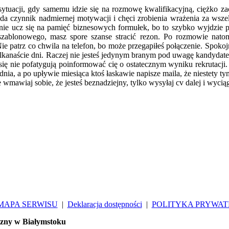
ytuacji, gdy samemu idzie się na rozmowę kwalifikacyjną, ciężko zach
a czynnik nadmiernej motywacji i chęci zrobienia wrażenia za wszel
 nie ucz się na pamięć biznesowych formułek, bo to szybko wyjdzie
eszablonowego, masz spore szanse stracić rezon. Po rozmowie nat
 patrz co chwila na telefon, bo może przegapiłeś połączenie. Spokojn
ilkanaście dni. Raczej nie jesteś jedynym branym pod uwagę kandydate
 się nie pofatygują poinformować cię o ostatecznym wyniku rekrutacji
ia, a po upływie miesiąca ktoś łaskawie napisze maila, że niestety ty
nie wmawiaj sobie, że jesteś beznadziejny, tylko wysyłaj cv dalej i wyc
MAPA SERWISU
|
Deklaracja dostępności
|
POLITYKA PRYWAT
czny w Białymstoku