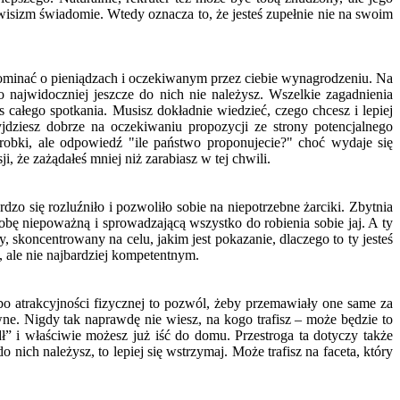
wisizm świadomie. Wtedy oznacza to, że jesteś zupełnie nie na swoim
spominać o pieniądzach i oczekiwanym przez ciebie wynagrodzeniu. Na
to najwidoczniej jeszcze do nich nie należysz. Wszelkie zagadnienia
całego spotkania. Musisz dokładnie wiedzieć, czego chcesz i lepiej
jdziesz dobrze na oczekiwaniu propozycji ze strony potencjalnego
robki, ale odpowiedź "ile państwo proponujecie?" choć wydaje się
, że zażądałeś mniej niż zarabiasz w tej chwili.
zo się rozluźniło i pozwoliło sobie na niepotrzebne żarciki. Zbytnia
ę niepoważną i sprowadzającą wszystko do robienia sobie jaj. A ty
skoncentrowany na celu, jakim jest pokazanie, dlaczego to ty jesteś
ale nie najbardziej kompetentnym.
lbo atrakcyjności fizycznej to pozwól, żeby przemawiały one same za
ne. Nigdy tak naprawdę nie wiesz, na kogo trafisz – może będzie to
dł” i właściwie możesz już iść do domu. Przestroga ta dotyczy także
o nich należysz, to lepiej się wstrzymaj. Może trafisz na faceta, który