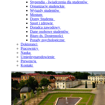
Stypendia - świadczenia dla studentów
Organizacje studenckie
Wyjazdy studentów
Mostum
Domy Studenta
Sport i zdrowie
Doradca zawodowy
Dane osobowe studentów
Biuro ds. Dostępności
Porady psychologiczne
Doktoranci
Pracownicy
Nauka
Umiędzynarodowienie
Prewencja
Kontakt