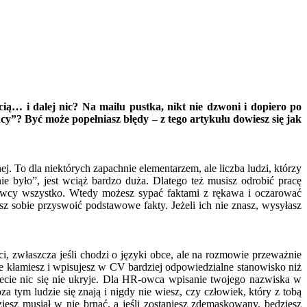
ą… i dalej nic? Na mailu pustka, nikt nie dzwoni i dopiero po
”? Być może popełniasz błędy – z tego artykułu dowiesz się jak
 To dla niektórych zapachnie elementarzem, ale liczba ludzi, którzy
ie było”, jest wciąż bardzo duża. Dlatego też musisz odrobić pracę
awcy wszystko. Wtedy możesz sypać faktami z rękawa i oczarować
z sobie przyswoić podstawowe fakty. Jeżeli ich nie znasz, wysyłasz
 zwłaszcza jeśli chodzi o języki obce, ale na rozmowie przeważnie
e kłamiesz i wpisujesz w CV bardziej odpowiedzialne stanowisko niż
wiecie nic się nie ukryje. Dla HR-owca wpisanie twojego nazwiska w
 tym ludzie się znają i nigdy nie wiesz, czy człowiek, który z tobą
sz musiał w nie brnąć, a jeśli zostaniesz zdemaskowany, będziesz