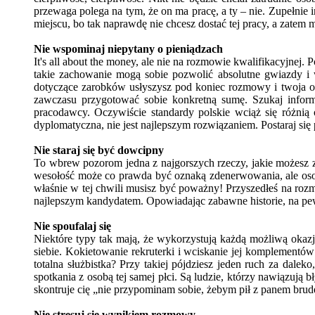
przewaga polega na tym, że on ma pracę, a ty – nie. Zupełnie
miejscu, bo tak naprawdę nie chcesz dostać tej pracy, a zatem m
Nie wspominaj niepytany o pieniądzach
It's all about the money, ale nie na rozmowie kwalifikacyjne
takie zachowanie mogą sobie pozwolić absolutne gwiazdy i wyb
dotyczące zarobków usłyszysz pod koniec rozmowy i twoja odp
zawczasu przygotować sobie konkretną sumę. Szukaj informa
pracodawcy. Oczywiście standardy polskie wciąż się różnią 
dyplomatyczna, nie jest najlepszym rozwiązaniem. Postaraj się p
Nie staraj się być dowcipny
To wbrew pozorom jedna z najgorszych rzeczy, jakie możesz zro
wesołość może co prawda być oznaką zdenerwowania, ale osob
właśnie w tej chwili musisz być poważny! Przyszedłeś na rozm
najlepszym kandydatem. Opowiadając zabawne historie, na pew
Nie spoufalaj się
Niektóre typy tak mają, że wykorzystują każdą możliwą okazję
siebie. Kokietowanie rekruterki i wciskanie jej komplementó
totalna służbistka? Przy takiej pójdziesz jeden ruch za dale
spotkania z osobą tej samej płci. Są ludzie, którzy nawiązują b
skontruje cię „nie przypominam sobie, żebym pił z panem bruder
Nie stresuj się wynikiem rozmowy