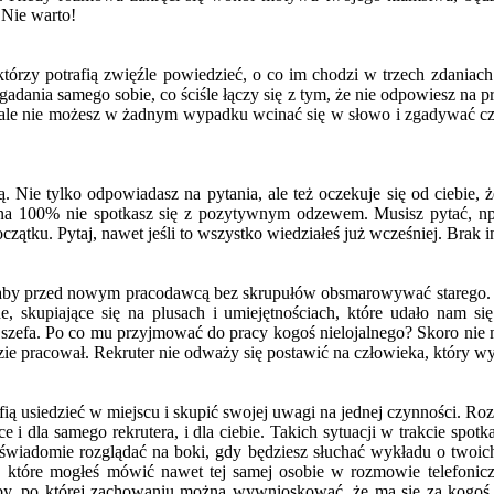
 Nie warto!
którzy potrafią zwięźle powiedzieć, o co im chodzi w trzech zdania
adania samego sobie, co ściśle łączy się z tym, że nie odpowiesz na p
 ale nie możesz w żadnym wypadku wcinać się w słowo i zgadywać czyic
Nie tylko odpowiadasz na pytania, ale też oczekuje się od ciebie, że
 na 100% nie spotkasz się z pozytywnym odzewem. Musisz pytać, np.
ątku. Pytaj, nawet jeśli to wszystko wiedziałeś już wcześniej. Brak in
 aby przed nowym pracodawcą bez skrupułów obsmarowywać starego. Z
 skupiające się na plusach i umiejętnościach, które udało nam się
ego szefa. Po co mu przyjmować do pracy kogoś nielojalnego? Skoro ni
dzie pracował. Rekruter nie odważy się postawić na człowieka, który wyk
ią usiedzieć w miejscu i skupić swojej uwagi na jednej czynności. Roz
 i dla samego rekrutera, i dla ciebie. Takich sytuacji w trakcie sp
świadomie rozglądać na boki, gdy będziesz słuchać wykładu o twoich
które mogłeś mówić nawet tej samej osobie w rozmowie telefoniczne
osoby, po której zachowaniu można wywnioskować, że ma się za kogoś l