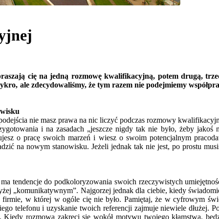
yjnej
szają cię na jedną rozmowę kwalifikacyjną, potem drugą, trzeci
kro, ale zdecydowaliśmy, że tym razem nie podejmiemy współpracy
wisku
dejścia nie masz prawa na nic liczyć podczas rozmowy kwalifikacyjnej.
ygotowania i na zasadach „jeszcze nigdy tak nie było, żeby jakoś n
ujesz o pracę swoich marzeń i wiesz o swoim potencjalnym pracod
ić na nowym stanowisku. Jeżeli jednak tak nie jest, po prostu musis
a tendencje do podkoloryzowania swoich rzeczywistych umiejętności,
jwyżej „komunikatywnym”. Najgorzej jednak dla ciebie, kiedy świadomi
ę w firmie, w której w ogóle cię nie było. Pamiętaj, że w cyfrowym ś
 telefonu i uzyskanie twoich referencji zajmuje niewiele dłużej. Poza
. Kiedy rozmowa zakręci się wokół motywu twojego kłamstwa, będzie