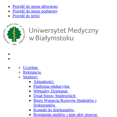
Przejdź do menu głównego
Przejdź do menu podstrony
Przejdź do treści
Uczelnia
Rekrutacja
Studenci
Aktualności
Platforma edukacyjna
Wirtualny Dziekanat
Dział Spraw Studenckich
Biuro Wsparcia Rozwoju Studentów i
Doktorantów
Kontakt do dziekanatów
Regulamin studiów i inne akty prawne