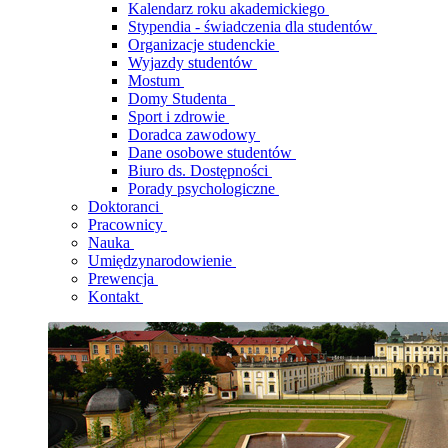
Kalendarz roku akademickiego
Stypendia - świadczenia dla studentów
Organizacje studenckie
Wyjazdy studentów
Mostum
Domy Studenta
Sport i zdrowie
Doradca zawodowy
Dane osobowe studentów
Biuro ds. Dostępności
Porady psychologiczne
Doktoranci
Pracownicy
Nauka
Umiędzynarodowienie
Prewencja
Kontakt