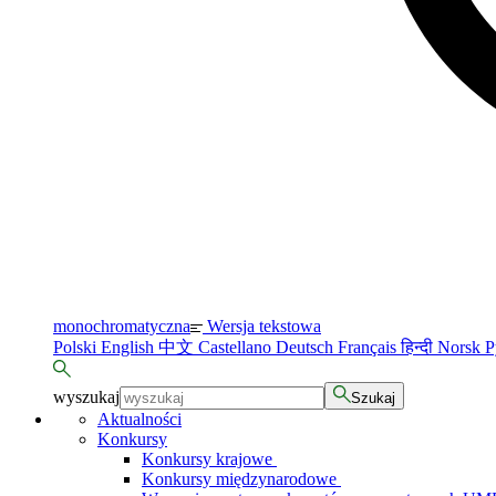
monochromatyczna
Wersja tekstowa
Polski
English
中文
Castellano
Deutsch
Français
हिन्दी
Norsk
Р
wyszukaj
Szukaj
Aktualności
Konkursy
Konkursy krajowe
Konkursy międzynarodowe