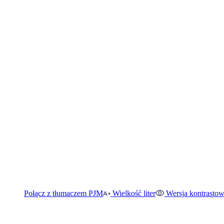
Połącz z tłumaczem PJM
Wielkość liter
Wersja kontrasto