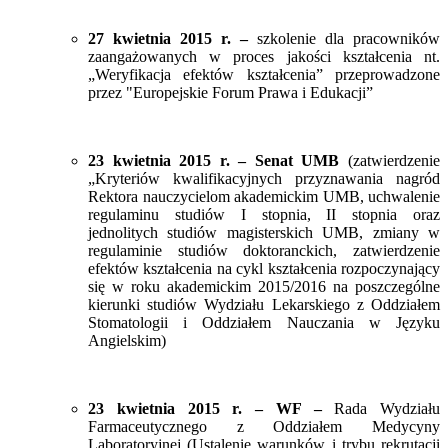
27 kwietnia 2015 r. –
szkolenie dla pracowników
zaangażowanych w proces jakości kształcenia nt.
„Weryfikacja efektów kształcenia” przeprowadzone
przez "Europejskie Forum Prawa i Edukacji”
23 kwietnia 2015 r. – Senat UMB
(zatwierdzenie
„Kryteriów kwalifikacyjnych przyznawania nagród
Rektora nauczycielom akademickim UMB, uchwalenie
regulaminu studiów I stopnia, II stopnia oraz
jednolitych studiów magisterskich UMB, zmiany w
regulaminie studiów doktoranckich, zatwierdzenie
efektów kształcenia na cykl kształcenia rozpoczynający
się w roku akademickim 2015/2016 na poszczególne
kierunki studiów Wydziału Lekarskiego z Oddziałem
Stomatologii i Oddziałem Nauczania w Języku
Angielskim)
​23 kwietnia 2015 r. – WF –
Rada Wydziału
Farmaceutycznego z Oddziałem Medycyny
Laboratoryjnej (Ustalenie warunków i trybu rekrutacji