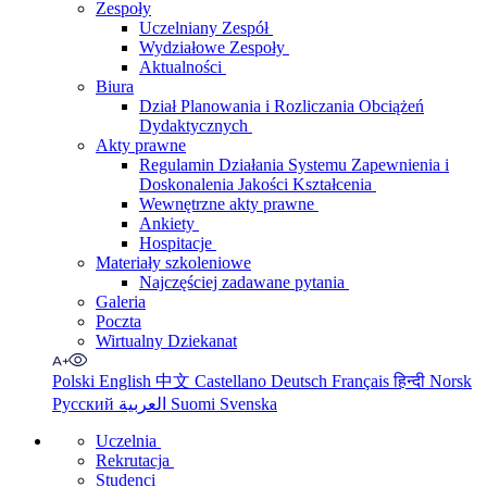
Zespoły
Uczelniany Zespół
Wydziałowe Zespoły
Aktualności
Biura
Dział Planowania i Rozliczania Obciążeń
Dydaktycznych
Akty prawne
Regulamin Działania Systemu Zapewnienia i
Doskonalenia Jakości Kształcenia
Wewnętrzne akty prawne
Ankiety
Hospitacje
Materiały szkoleniowe
Najczęściej zadawane pytania
Galeria
Poczta
Wirtualny Dziekanat
Polski
English
中文
Castellano
Deutsch
Français
हिन्दी
Norsk
Русский
العربية
Suomi
Svenska
Uczelnia
Rekrutacja
Studenci