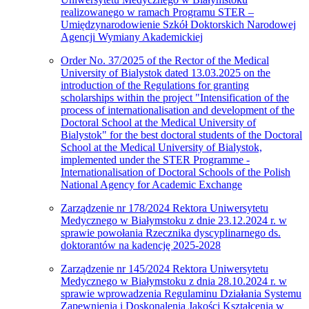
realizowanego w ramach Programu STER –
Umiędzynarodowienie Szkół Doktorskich Narodowej
Agencji Wymiany Akademickiej
Order No. 37/2025 of the Rector of the Medical
University of Bialystok dated 13.03.2025 on the
introduction of the Regulations for granting
scholarships within the project "Intensification of the
process of internationalisation and development of the
Doctoral School at the Medical University of
Bialystok" for the best doctoral students of the Doctoral
School at the Medical University of Bialystok,
implemented under the STER Programme -
Internationalisation of Doctoral Schools of the Polish
National Agency for Academic Exchange
Zarządzenie nr 178/2024 Rektora Uniwersytetu
Medycznego w Białymstoku z dnie 23.12.2024 r. w
sprawie powołania Rzecznika dyscyplinarnego ds.
doktorantów na kadencję 2025-2028
Zarządzenie nr 145/2024 Rektora Uniwersytetu
Medycznego w Białymstoku z dnia 28.10.2024 r. w
sprawie wprowadzenia Regulaminu Działania Systemu
Zapewnienia i Doskonalenia Jakości Kształcenia w