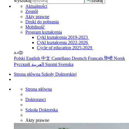
wyszukaj
Szukaj
Aktualności
Zespół
Akty prawne
Druki do pobrania
Mobilność
Program kształcenia
Cykl kształcenia 2019-2023
Cykl kształcenia 2022-2026
Cycle of education 2025-2029
Polski
English
中文
Castellano
Deutsch
Français
हिन्दी
Norsk
Русский
العربية
Suomi
Svenska
Strona główna Szkoły Doktorskiej
Strona główna
Doktoranci
Szkoła Doktorska
Akty prawne