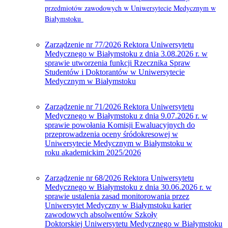
przedmiotów zawodowych w Uniwersytecie Medycznym w
Białymstoku
Zarządzenie nr 77/2026 Rektora Uniwersytetu
Medycznego w Białymstoku z dnia 3.08.2026 r. w
sprawie utworzenia funkcji Rzecznika Spraw
Studentów i Doktorantów w Uniwersytecie
Medycznym w Białymstoku
Zarządzenie nr 71/2026 Rektora Uniwersytetu
Medycznego w Białymstoku z dnia 9.07.2026 r. w
sprawie powołania Komisji Ewaluacyjnych do
przeprowadzenia oceny śródokresowej w
Uniwersytecie Medycznym w Białymstoku w
roku akademickim 2025/2026
Zarządzenie nr 68/2026 Rektora Uniwersytetu
Medycznego w Białymstoku z dnia 30.06.2026 r. w
sprawie ustalenia zasad monitorowania przez
Uniwersytet Medyczny w Białymstoku karier
zawodowych absolwentów Szkoły
Doktorskiej Uniwersytetu Medycznego w Białymstoku