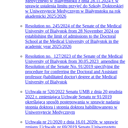
Medycznego w Białymstoku z dnia 28.11.2024 r. w
sprawie ustalenia limitu przyjęć do Szkoły Doktorskiej
w Uniwersytecie Medycznym w Białymstoku na rok
akademicki 2025/2026
Resolution no. 245/2024 of the Senate of the Medical
University of Bialystok from 28 November 2024 on
establishing the limit of admissions to the Doctoral
School at the Medical University of Bialystok in the
academic year 2025/2026
Resolution no. 127/2023 of the Senate of the Medical
University of Bialystok from 30.05.2023 amending the
Resolution of the Senate No. 91/2019 specifying the
procedure for conferring the Doctoral and Assistant
professor (habilitated doctor) degree at the Medical
University of Bialystok
Uchwała nr 520/2022 Senatu UMB z dnia 20 grudnia
2022 r. zmieniająca Uchwałę Senatu nr 91/2019
określającą sposób postępowania w sprawie nadania
stopnia doktora i stopnia doktora habilitowanego w
Uniwersytecie Medycznym
Uchwała nr 21/2020 z dnia 16.01.2020r. w sprawie
zmiany Uchwały nr 69/2019 Senatu Uniwersytetu