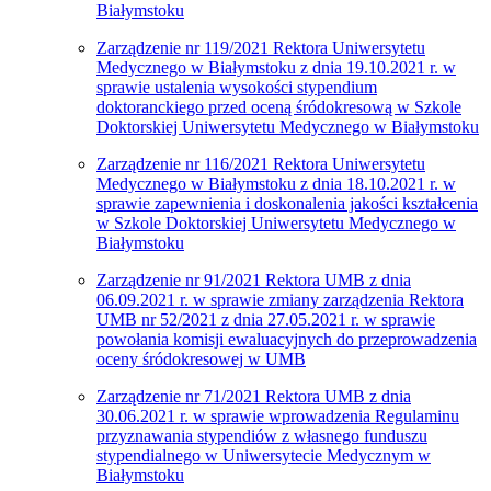
Białymstoku
Zarządzenie nr 119/2021 Rektora Uniwersytetu
Medycznego w Białymstoku z dnia 19.10.2021 r. w
sprawie ustalenia wysokości stypendium
doktoranckiego przed oceną śródokresową w Szkole
Doktorskiej Uniwersytetu Medycznego w Białymstoku
Zarządzenie nr 116/2021 Rektora Uniwersytetu
Medycznego w Białymstoku z dnia 18.10.2021 r. w
sprawie zapewnienia i doskonalenia jakości kształcenia
w Szkole Doktorskiej Uniwersytetu Medycznego w
Białymstoku
Zarządzenie nr 91/2021 Rektora UMB z dnia
06.09.2021 r. w sprawie zmiany zarządzenia Rektora
UMB nr 52/2021 z dnia 27.05.2021 r. w sprawie
powołania komisji ewaluacyjnych do przeprowadzenia
oceny śródokresowej w UMB
Zarządzenie nr 71/2021 Rektora UMB z dnia
30.06.2021 r. w sprawie wprowadzenia Regulaminu
przyznawania stypendiów z własnego funduszu
stypendialnego w Uniwersytecie Medycznym w
Białymstoku