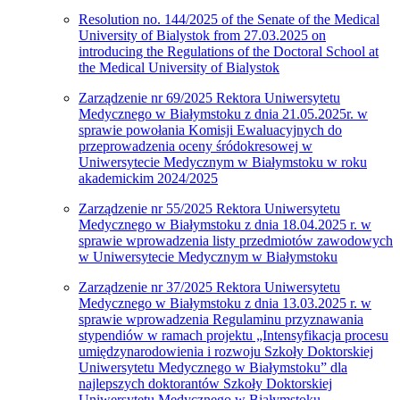
Resolution no. 144/2025 of the Senate of the Medical
University of Bialystok from 27.03.2025 on
introducing the Regulations of the Doctoral School at
the Medical University of Bialystok
Zarządzenie nr 69/2025 Rektora Uniwersytetu
Medycznego w Białymstoku z dnia 21.05.2025r. w
sprawie powołania Komisji Ewaluacyjnych do
przeprowadzenia oceny śródokresowej w
Uniwersytecie Medycznym w Białymstoku w roku
akademickim 2024/2025
Zarządzenie nr 55/2025 Rektora Uniwersytetu
Medycznego w Białymstoku z dnia 18.04.2025 r. w
sprawie wprowadzenia listy przedmiotów zawodowych
w Uniwersytecie Medycznym w Białymstoku
Zarządzenie nr 37/2025 Rektora Uniwersytetu
Medycznego w Białymstoku z dnia 13.03.2025 r. w
sprawie wprowadzenia Regulaminu przyznawania
stypendiów w ramach projektu „Intensyfikacja procesu
umiędzynarodowienia i rozwoju Szkoły Doktorskiej
Uniwersytetu Medycznego w Białymstoku” dla
najlepszych doktorantów Szkoły Doktorskiej
Uniwersytetu Medycznego w Białymstoku