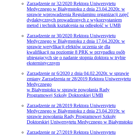
Zarządzenie nr 32/2020
Rektora Uniwersytetu
Medycznego w Białymstoku z dnia 23.04.2020r. w
sprawie wprowadzenia Regulaminu organizacji zajęć
dydaktycznych prowadzonych z wykorzystaniem
metod i technik kształcenia na odległość w UMB
Zarządzenie nr 30/2020 Rektora Uniwersytetu
Medycznego w Białymstoku z dnia 17.04.2020r. w
sprawie weryfikacji efektów uczenia się dla
kwalifikacji na poziomie 8 PRK w przypadku osób
ubiegających się o nadanie stopnia doktora w trybie
eksternistycznym
Zarządzenie nr 6/2020 z dnia 04.02.2020r. w sprawie
zmiany Zarządzenia nr 28/2019 Rektora Uniwersytetu
Medycznego
w Białymstoku w sprawie powołania Rady
Programowej Szkoły Doktorskiej UMB
Zarządzenie nr 28/2019 Rektora Uniwersytetu
Medycznego w Białymstoku z dnia 23.04.2019r. w
sprawie powołania Rady Programowej Szkoły
Doktorskiej Uniwersytetu Medycznego w Białymstoku
Zarządzenie nr 27/2019 Rektora Uniwersytetu