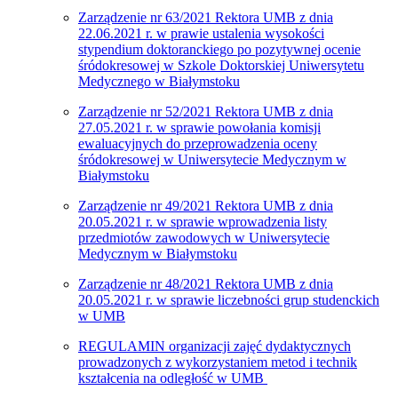
Zarządzenie nr 63/2021 Rektora UMB z dnia
22.06.2021 r. w prawie ustalenia wysokości
stypendium doktoranckiego po pozytywnej ocenie
śródokresowej w Szkole Doktorskiej Uniwersytetu
Medycznego w Białymstoku
Zarządzenie nr 52/2021 Rektora UMB z dnia
27.05.2021 r. w sprawie powołania komisji
ewaluacyjnych do przeprowadzenia oceny
śródokresowej w Uniwersytecie Medycznym w
Białymstoku
Zarządzenie nr 49/2021 Rektora UMB z dnia
20.05.2021 r. w sprawie wprowadzenia listy
przedmiotów zawodowych w Uniwersytecie
Medycznym w Białymstoku
Zarządzenie nr 48/2021 Rektora UMB z dnia
20.05.2021 r. w sprawie liczebności grup studenckich
w UMB
REGULAMIN o
rganizacji zajęć dydaktycznych
prowadzonych z wykorzystaniem metod i technik
kształcenia na odległość w UMB