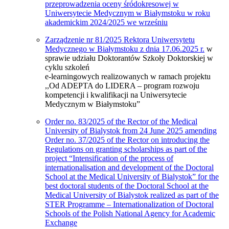
przeprowadzenia oceny śródokresowej w
Uniwersytecie Medycznym w Białymstoku w roku
akademickim 2024/2025 we wrześniu
Zarządzenie nr 81/2025 Rektora Uniwersytetu
Medycznego w Białymstoku z dnia 17.06.2025 r.
w
sprawie udziału Doktorantów Szkoły Doktorskiej w
cyklu szkoleń
e-learningowych realizowanych w ramach projektu
,,Od ADEPTA do LIDERA – program rozwoju
kompetencji i kwalifikacji na Uniwersytecie
Medycznym w Białymstoku”
Order no. 83/2025 of the Rector of the Medical
University of Bialystok from 24 June 2025 amending
Order no. 37/2025 of the Rector on introducing the
Regulations on granting scholarships as part of the
project “Intensification of the process of
internationalisation and development of the Doctoral
School at the Medical University of Bialystok” for the
best doctoral students of the Doctoral School at the
Medical University of Bialystok realized as part of the
STER Programme – Internationalization of Doctoral
Schools of the Polish National Agency for Academic
Exchange