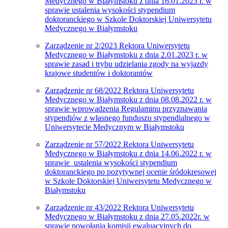
Medycznego w Białymstoku z dnia 16.01.2023 r. w
sprawie ustalenia wysokości stypendium
doktoranckiego w Szkole Doktorskiej Uniwersytetu
Medycznego w Białymstoku
Zarządzenie nr 2/2023 Rektora Uniwersytetu
Medycznego w Białymstoku z dnia 2.01.2023 r. w
sprawie zasad i trybu udzielania zgody na wyjazdy
krajowe studentów i doktorantów
Zarządzenie nr 68/2022 Rektora Uniwersytetu
Medycznego w Białymstoku z dnia 08.08.2022 r. w
sprawie wprowadzenia Regulaminu przyznawania
stypendiów z własnego funduszu stypendialnego w
Uniwersytecie Medycznym w Białymstoku
Zarządzenie nr 57/2022 Rektora Uniwersytetu
Medycznego w Białymstoku z dnia 14.06.2022 r. w
sprawie ustalenia wysokości stypendium
doktoranckiego po pozytywnej ocenie śródokresowej
w Szkole Doktorskiej Uniwersytetu Medycznego w
Białymstoku
Zarządzenie nr 43/2022 Rektora Uniwersytetu
Medycznego w Białymstoku z dnia 27.05.2022r. w
sprawie powołania komisji ewaluacyjnych do