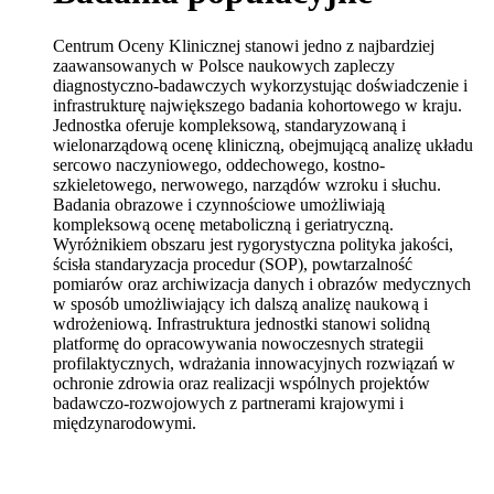
Centrum Oceny Klinicznej stanowi jedno z najbardziej
zaawansowanych w Polsce naukowych zapleczy
diagnostyczno-badawczych wykorzystując doświadczenie i
infrastrukturę największego badania kohortowego w kraju.
Jednostka oferuje kompleksową, standaryzowaną i
wielonarządową ocenę kliniczną, obejmującą analizę układu
sercowo naczyniowego, oddechowego, kostno-
szkieletowego, nerwowego, narządów wzroku i słuchu.
Badania obrazowe i czynnościowe umożliwiają
kompleksową ocenę metaboliczną i geriatryczną.
Wyróżnikiem obszaru jest rygorystyczna polityka jakości,
ścisła standaryzacja procedur (SOP), powtarzalność
pomiarów oraz archiwizacja danych i obrazów medycznych
w sposób umożliwiający ich dalszą analizę naukową i
wdrożeniową. Infrastruktura jednostki stanowi solidną
platformę do opracowywania nowoczesnych strategii
profilaktycznych, wdrażania innowacyjnych rozwiązań w
ochronie zdrowia oraz realizacji wspólnych projektów
badawczo-rozwojowych z partnerami krajowymi i
międzynarodowymi.