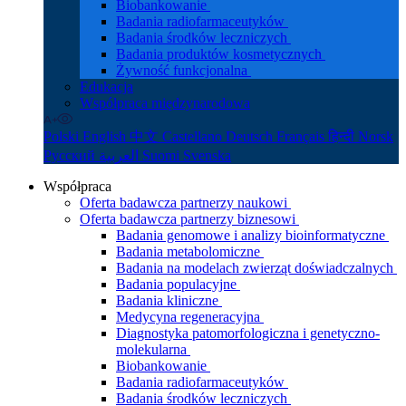
Biobankowanie
Badania radiofarmaceutyków
Badania środków leczniczych
Badania produktów kosmetycznych
Żywność funkcjonalna
Edukacja
Współpraca międzynarodowa
Polski
English
中文
Castellano
Deutsch
Français
हिन्दी
Norsk
Русский
العربية
Suomi
Svenska
Współpraca
Oferta badawcza partnerzy naukowi
Oferta badawcza partnerzy biznesowi
Badania genomowe i analizy bioinformatyczne
Badania metabolomiczne
Badania na modelach zwierząt doświadczalnych
Badania populacyjne
Badania kliniczne
Medycyna regeneracyjna
Diagnostyka patomorfologiczna i genetyczno-
molekularna
Biobankowanie
Badania radiofarmaceutyków
Badania środków leczniczych