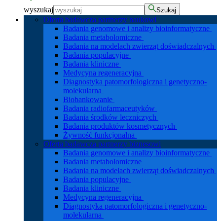
wyszukaj
Szukaj
Oferta badawcza partnerzy naukowi
Badania genomowe i analizy bioinformatyczne
Badania metabolomiczne
Badania na modelach zwierząt doświadczalnych
Badania populacyjne
Badania kliniczne
Medycyna regeneracyjna
Diagnostyka patomorfologiczna i genetyczno-
molekularna
Biobankowanie
Badania radiofarmaceutyków
Badania środków leczniczych
Badania produktów kosmetycznych
Żywność funkcjonalna
Oferta badawcza partnerzy biznesowi
Badania genomowe i analizy bioinformatyczne
Badania metabolomiczne
Badania na modelach zwierząt doświadczalnych
Badania populacyjne
Badania kliniczne
Medycyna regeneracyjna
Diagnostyka patomorfologiczna i genetyczno-
molekularna