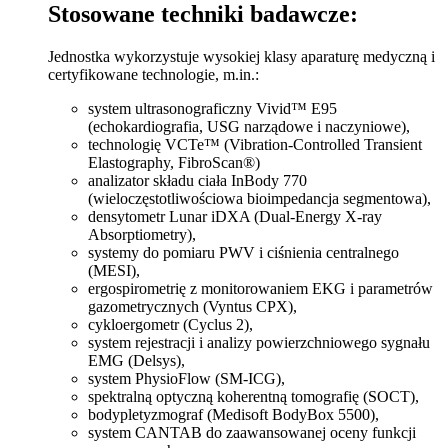
Stosowane techniki badawcze:
Jednostka wykorzystuje wysokiej klasy aparaturę medyczną i
certyfikowane technologie, m.in.:
system ultrasonograficzny Vivid™ E95
(echokardiografia, USG narządowe i naczyniowe),
technologię VCTe™ (Vibration-Controlled Transient
Elastography, FibroScan®)
analizator składu ciała InBody 770
(wieloczęstotliwościowa bioimpedancja segmentowa),
densytometr Lunar iDXA (Dual-Energy X-ray
Absorptiometry),
systemy do pomiaru PWV i ciśnienia centralnego
(MESI),
ergospirometrię z monitorowaniem EKG i parametrów
gazometrycznych (Vyntus CPX),
cykloergometr (Cyclus 2),
system rejestracji i analizy powierzchniowego sygnału
EMG (Delsys),
system PhysioFlow (SM-ICG),
spektralną optyczną koherentną tomografię (SOCT),
bodypletyzmograf (Medisoft BodyBox 5500),
system CANTAB do zaawansowanej oceny funkcji