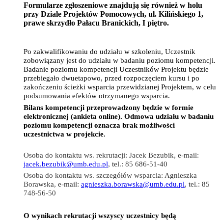
Formularze zgłoszeniowe znajdują się również w holu
przy Dziale Projektów Pomocowych, ul. Kilińskiego 1,
prawe skrzydło Pałacu Branickich, I piętro.
Po zakwalifikowaniu do udziału w szkoleniu, Uczestnik
zobowiązany jest do udziału w badaniu poziomu kompetencji.
Badanie poziomu kompetencji Uczestników Projektu będzie
przebiegało dwuetapowo, przed rozpoczęciem kursu i po
zakończeniu ścieżki wsparcia przewidzianej Projektem, w celu
podsumowania efektów otrzymanego wsparcia.
Bilans kompetencji przeprowadzony będzie w formie
elektronicznej (ankieta online).
Odmowa udziału w badaniu
poziomu kompetencji oznacza brak możliwości
uczestnictwa w projekcie.
Osoba do kontaktu ws. rekrutacji: Jacek Bezubik, e-mail:
jacek.bezubik@umb.edu.pl
, tel.: 85 686-51-40
Osoba do kontaktu ws. szczegółów wsparcia: Agnieszka
Borawska, e-mail:
agnieszka.borawska@umb.edu.pl
, tel.: 85
748-56-50
O wynikach rekrutacji wszyscy uczestnicy będą