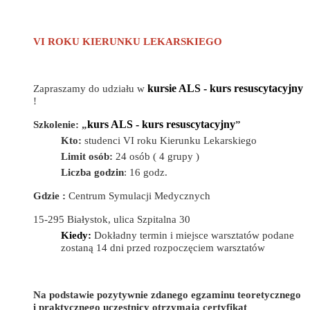
VI ROKU KIERUNKU LEKARSKIEGO
Zapraszamy do udziału w
kursie ALS - kurs resuscytacyjny
!
Szkolenie: „
kurs ALS - kurs resuscytacyjny
”
Kto:
studenci VI roku Kierunku Lekarskiego
Limit osób:
24 osób ( 4 grupy )
Liczba godzin
: 16 godz.
Gdzie :
Centrum Symulacji Medycznych
15-295 Białystok, ulica Szpitalna 30
Kiedy:
Dokładny termin i miejsce warsztatów podane
zostaną 14 dni przed rozpoczęciem warsztatów
Na podstawie pozytywnie zdanego egzaminu teoretycznego
i praktycznego uczestnicy otrzymają certyfikat