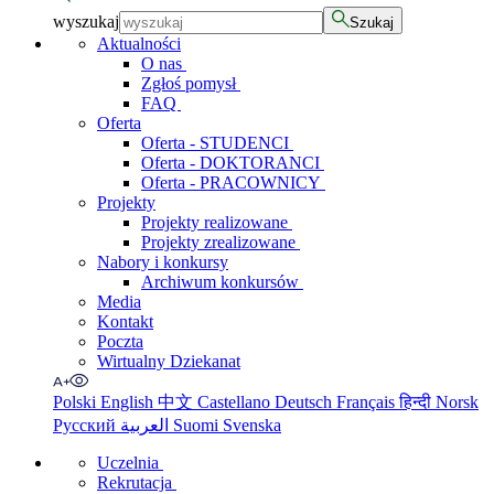
wyszukaj
Szukaj
Aktualności
O nas
Zgłoś pomysł
FAQ
Oferta
Oferta - STUDENCI
Oferta - DOKTORANCI
Oferta - PRACOWNICY
Projekty
Projekty realizowane
Projekty zrealizowane
Nabory i konkursy
Archiwum konkursów
Media
Kontakt
Poczta
Wirtualny Dziekanat
Polski
English
中文
Castellano
Deutsch
Français
हिन्दी
Norsk
Русский
العربية
Suomi
Svenska
Uczelnia
Rekrutacja