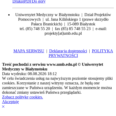
Drukuj
PDF
Do góry
Uniwersytet Medyczny w Białymstoku | Dział Projektów
Pomocowych | ul. Jana Kilińskiego 1 (prawe skrzydło
Pałacu Branickich) | 15-089 Białystok
tel. (85) 748 55 20 | fax (85) 85 748 55 23 | e-mail:
projekty[at]umb.edu.pl
MAPA SERWISU
|
Deklaracja dostępności
|
POLITYKA
PRYWATNOŚCI
Treść pochodzi z serwisu www.umb.edu.pl © Uniwersytet
Medyczny w Białymstoku
Data wydruku: 08.08.2026 18:12
W celu świadczenia usług na najwyższym poziomie stosujemy pliki
cookies. Korzystanie z naszej witryny oznacza, że będą one
zamieszczane w Państwa urządzeniu. W każdym momencie można
dokonać zmiany ustawień Państwa przeglądarki.
Zobacz politykę cookies.
Akceptuję