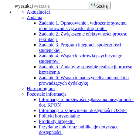
wyszukaj
Szukaj
Aktualności
Zadania
Zadanie 1. Opracowanie i wdrożenie systemu
monitorowania zjawiska drop-outu
Zadanie 2. Zwiększenie efektywności procesu
rekrutacji
Zadanie 3. Program integracji społeczności
studenckiej
Zadanie 4. Wsparcie zdrowia psychicznego
studentów
Zadanie 5. Zmiany w sposobie realizacji procesu
kształcenia
Zadanie 6. Wsparcie nauczycieli akademickich
prowadzących dydaktykę
Harmonogram
Pozostałe informacje
Informacja o możliwości zgłaszania niezgodności
dot. KPON
Informacja o zapewnieniu dostępności OZSP
Polityki horyzontalne
Produkty projektu
Przydatne linki oraz publikacje dotyczące
dostępności