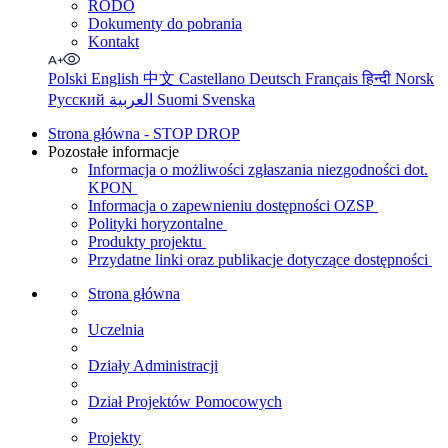
RODO
Dokumenty do pobrania
Kontakt
Polski
English
中文
Castellano
Deutsch
Français
हिन्दी
Norsk
Русский
العربية
Suomi
Svenska
Strona główna - STOP DROP
Pozostałe informacje
Informacja o możliwości zgłaszania niezgodności dot.
KPON
Informacja o zapewnieniu dostępności OZSP
Polityki horyzontalne
Produkty projektu
Przydatne linki oraz publikacje dotyczące dostępności
Strona główna
Uczelnia
Działy Administracji
Dział Projektów Pomocowych
Projekty