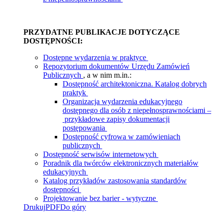
PRZYDATNE PUBLIKACJE DOTYCZĄCE
DOSTĘPNOŚCI:
Dostępne wydarzenia w praktyce
Repozytorium dokumentów Urzędu Zamówień
Publicznych
, a w nim m.in.:
Dostępność architektoniczna. Katalog dobrych
praktyk
Organizacja wydarzenia edukacyjnego
dostępnego dla osób z niepełnosprawnościami –
przykładowe zapisy dokumentacji
postępowania
Dostępność cyfrowa w zamówieniach
publicznych
Dostępność serwisów internetowych
Poradnik dla twórców elektronicznych materiałów
edukacyjnych
Katalog przykładów zastosowania standardów
dostępności
Projektowanie bez barier - wytyczne
Drukuj
PDF
Do góry