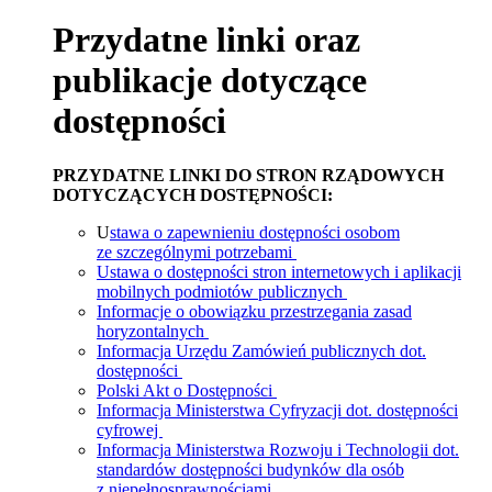
Przydatne linki oraz
publikacje dotyczące
dostępności
PRZYDATNE LINKI DO STRON RZĄDOWYCH
DOTYCZĄCYCH DOSTĘPNOŚCI:
U
stawa o zapewnieniu dostępności osobom
ze szczególnymi potrzebami
Ustawa o dostępności stron internetowych i aplikacji
mobilnych podmiotów publicznych
Informacje o obowiązku przestrzegania zasad
horyzontalnych
Informacja Urzędu Zamówień publicznych dot.
dostępności
Polski Akt o Dostępności
Informacja Ministerstwa Cyfryzacji dot. dostępności
cyfrowej
Informacja Ministerstwa Rozwoju i Technologii dot.
standardów dostępności budynków dla osób
z niepełnosprawnościami