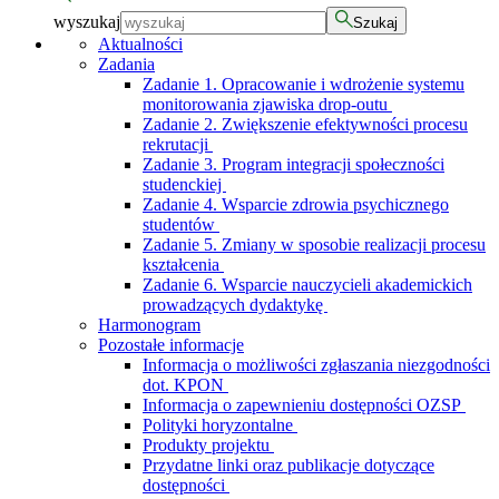
wyszukaj
Szukaj
Aktualności
Zadania
Zadanie 1. Opracowanie i wdrożenie systemu
monitorowania zjawiska drop-outu
Zadanie 2. Zwiększenie efektywności procesu
rekrutacji
Zadanie 3. Program integracji społeczności
studenckiej
Zadanie 4. Wsparcie zdrowia psychicznego
studentów
Zadanie 5. Zmiany w sposobie realizacji procesu
kształcenia
Zadanie 6. Wsparcie nauczycieli akademickich
prowadzących dydaktykę
Harmonogram
Pozostałe informacje
Informacja o możliwości zgłaszania niezgodności
dot. KPON
Informacja o zapewnieniu dostępności OZSP
Polityki horyzontalne
Produkty projektu
Przydatne linki oraz publikacje dotyczące
dostępności