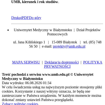
UMB, kierunek i rok studiów
.
Drukuj
PDF
Do góry
Uniwersytet Medyczny w Białymstoku | Dział Projektów
Pomocowych
ul. Jana Kilińskiego 1 | 15-089 Białystok | tel. (85) 748
56 50 | e-mail:
projekty@umb.edu.pl
MAPA SERWISU
|
Deklaracja dostępności
|
POLITYKA
PRYWATNOŚCI
Treść pochodzi z serwisu www.umb.edu.pl © Uniwersytet
Medyczny w Białymstoku
Data wydruku: 06.08.2026 01:34
W celu świadczenia usług na najwyższym poziomie stosujemy pliki
cookies. Korzystanie z naszej witryny oznacza, że będą one
zamieszczane w Państwa urządzeniu. W każdym momencie można
dokonać zmiany ustawień Państwa przeglądarki.
Zobacz politykę cookies.