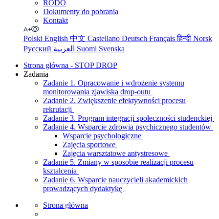
RODO
Dokumenty do pobrania
Kontakt
Polski
English
中文
Castellano
Deutsch
Français
हिन्दी
Norsk
Русский
العربية
Suomi
Svenska
Strona główna - STOP DROP
Zadania
Zadanie 1. Opracowanie i wdrożenie systemu
monitorowania zjawiska drop-outu
Zadanie 2. Zwiększenie efektywności procesu
rekrutacji
Zadanie 3. Program integracji społeczności studenckiej
Zadanie 4. Wsparcie zdrowia psychicznego studentów
Wsparcie psychologiczne
Zajęcia sportowe
Zajęcia warsztatowe antystresowe
Zadanie 5. Zmiany w sposobie realizacji procesu
kształcenia
Zadanie 6. Wsparcie nauczycieli akademickich
prowadzących dydaktykę
Strona główna