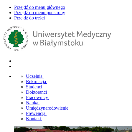
Przejdź do menu głównego
Przejdź do menu podstrony
Przejdź do treści
Uczelnia
Rekrutacja
Studenci
Doktoranci
Pracownicy
Nauka
Umiędzynarodowienie
Prewencja
Kontakt