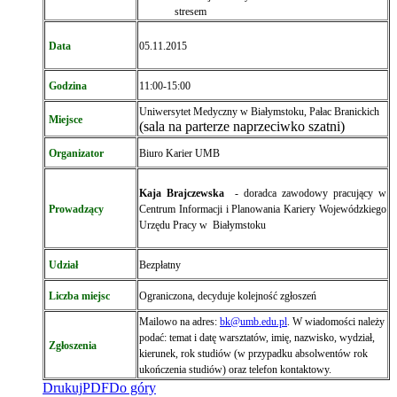
stresem
Data
05.11.2015
Godzina
11:00-15:00
Uniwersytet Medyczny w Białymstoku, Pałac Branickich
Miejsce
(sala na parterze naprzeciwko szatni)
Organizator
Biuro Karier UMB
Kaja Brajczewska
- doradca zawodowy pracujący w
Prowadzący
Centrum
Informacji i Planowania Kariery Wojewódzkiego
Urzędu Pracy w Białymstoku
Udział
Bezpłatny
Liczba miejsc
Ograniczona, decyduje kolejność zgłoszeń
Mailowo na adres:
bk@umb.edu.pl
.
W wiadomości należy
podać: temat i datę warsztatów, imię, nazwisko, wydział,
Zgłoszenia
kierunek, rok studiów (w przypadku absolwentów rok
ukończenia studiów) oraz telefon kontaktowy.
Drukuj
PDF
Do góry