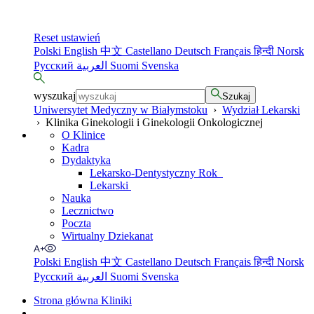
Reset ustawień
Polski
English
中文
Castellano
Deutsch
Français
हिन्दी
Norsk
Русский
العربية
Suomi
Svenska
wyszukaj
Szukaj
Uniwersytet Medyczny w Białymstoku
›
Wydział Lekarski
›
Klinika Ginekologii i Ginekologii Onkologicznej
O Klinice
Kadra
Dydaktyka
Lekarsko-Dentystyczny Rok
Lekarski
Nauka
Lecznictwo
Poczta
Wirtualny Dziekanat
Polski
English
中文
Castellano
Deutsch
Français
हिन्दी
Norsk
Русский
العربية
Suomi
Svenska
Strona główna Kliniki