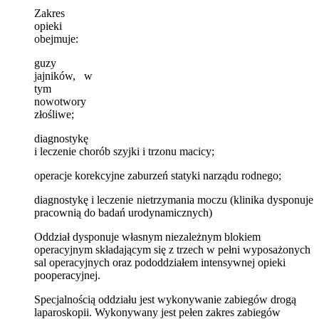
Zakres
opieki
obejmuje:
guzy
jajników, w
tym
nowotwory
złośliwe;
diagnostykę
i leczenie chorób szyjki i trzonu macicy;
operacje korekcyjne zaburzeń statyki narządu rodnego;
diagnostykę i leczenie nietrzymania moczu (klinika dysponuje
pracownią do badań urodynamicznych)
Oddział dysponuje własnym niezależnym blokiem
operacyjnym składającym się z trzech w pełni wyposażonych
sal operacyjnych oraz pododdziałem intensywnej opieki
pooperacyjnej.
Specjalnością oddziału jest wykonywanie zabiegów drogą
laparoskopii. Wykonywany jest pełen zakres zabiegów