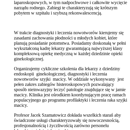
laparoskopowych, w tym nadpochwowe i całkowite wycięcie
narządu rodnego. Zabiegi te charakteryzują się krótszym
pobytem w szpitalu i szybszą rekonwalescencją.
W trakcie diagnostyki i leczenia nowotworów kierujemy się
zasadami zachowania płodności u młodych kobiet, które
planują posiadanie potomstwa. Posiadamy doskonałą w pełni
wykształconą kadrę lekarzy gwarantującą najwyższej klasy
kompleksową opiekę medyczną w każdej dziedzinie opieki
ginekologicznej.
Organizujemy cykliczne szkolenia dla lekarzy z dziedziny
endoskopii ginekologicznej, diagnostyki i leczenia
nowotworów szyjki macicy. W oddziale wykonywany jest
pełen zakres zabiegów histeroskopowych pozwalający
sposób nieinwazyjny leczyć patologie znajdujące się w jamie
macicy. Klinika jest ośrodkiem koordynującym pracę ramach
populacyjnego go programu profilaktyki i leczenia raka szyjki
macicy.
Profesor Jacek Szamatowicz dokłada wszelkich starań aby
świadczone usługi charakteryzowały się nowoczesnością,
profesjonalnością i życzliwością zarówno personelu