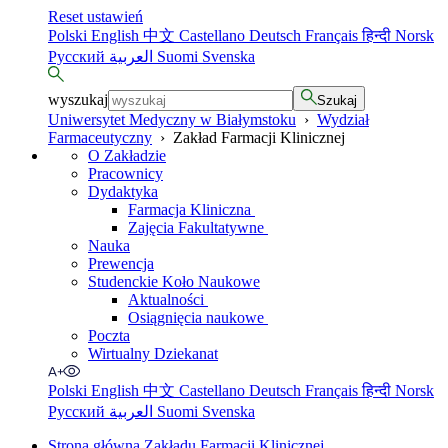
Reset ustawień
Polski
English
中文
Castellano
Deutsch
Français
हिन्दी
Norsk
Русский
العربية
Suomi
Svenska
wyszukaj
Szukaj
Uniwersytet Medyczny w Białymstoku
›
Wydział
Farmaceutyczny
›
Zakład Farmacji Klinicznej
O Zakładzie
Pracownicy
Dydaktyka
Farmacja Kliniczna
Zajęcia Fakultatywne
Nauka
Prewencja
Studenckie Koło Naukowe
Aktualności
Osiągnięcia naukowe
Poczta
Wirtualny Dziekanat
Polski
English
中文
Castellano
Deutsch
Français
हिन्दी
Norsk
Русский
العربية
Suomi
Svenska
Strona główna Zakładu Farmacji Klinicznej