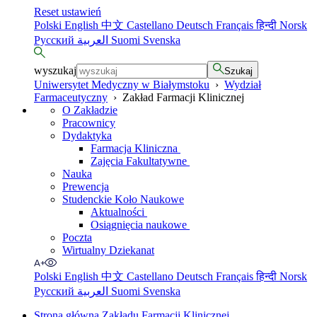
Reset ustawień
Polski
English
中文
Castellano
Deutsch
Français
हिन्दी
Norsk
Русский
العربية
Suomi
Svenska
wyszukaj
Szukaj
Uniwersytet Medyczny w Białymstoku
›
Wydział
Farmaceutyczny
›
Zakład Farmacji Klinicznej
O Zakładzie
Pracownicy
Dydaktyka
Farmacja Kliniczna
Zajęcia Fakultatywne
Nauka
Prewencja
Studenckie Koło Naukowe
Aktualności
Osiągnięcia naukowe
Poczta
Wirtualny Dziekanat
Polski
English
中文
Castellano
Deutsch
Français
हिन्दी
Norsk
Русский
العربية
Suomi
Svenska
Strona główna Zakładu Farmacji Klinicznej