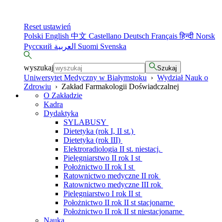
Reset ustawień
Polski
English
中文
Castellano
Deutsch
Français
हिन्दी
Norsk
Русский
العربية
Suomi
Svenska
wyszukaj
Szukaj
Uniwersytet Medyczny w Białymstoku
›
Wydział Nauk o
Zdrowiu
›
Zakład Farmakologii Doświadczalnej
O Zakładzie
Kadra
Dydaktyka
SYLABUSY
Dietetyka (rok I, II st.)
Dietetyka (rok III)
Elektroradiologia II st. niestacj.
Pielęgniarstwo II rok I st
Położnictwo II rok I st
Ratownictwo medyczne II rok
Ratownictwo medyczne III rok
Pielęgniarstwo I rok II st
Położnictwo II rok II st stacjonarne
Położnictwo II rok II st niestacjonarne
Nauka