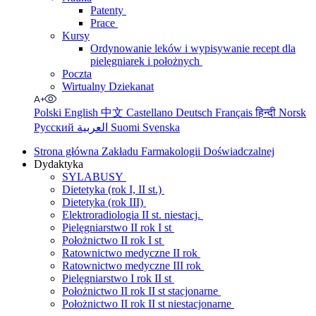
Patenty
Prace
Kursy
Ordynowanie leków i wypisywanie recept dla
pielęgniarek i położnych
Poczta
Wirtualny Dziekanat
Polski
English
中文
Castellano
Deutsch
Français
हिन्दी
Norsk
Русский
العربية
Suomi
Svenska
Strona główna Zakładu Farmakologii Doświadczalnej
Dydaktyka
SYLABUSY
Dietetyka (rok I, II st.)
Dietetyka (rok III)
Elektroradiologia II st. niestacj.
Pielęgniarstwo II rok I st
Położnictwo II rok I st
Ratownictwo medyczne II rok
Ratownictwo medyczne III rok
Pielęgniarstwo I rok II st
Położnictwo II rok II st stacjonarne
Położnictwo II rok II st niestacjonarne