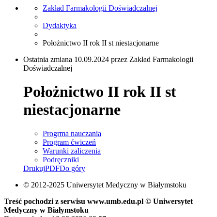
Zakład Farmakologii Doświadczalnej
Dydaktyka
Położnictwo II rok II st niestacjonarne
Ostatnia zmiana 10.09.2024 przez Zakład Farmakologii
Doświadczalnej
Położnictwo II rok II st
niestacjonarne
Progrma nauczania
Program ćwiczeń
Warunki zaliczenia
Podręczniki
Drukuj
PDF
Do góry
© 2012-2025 Uniwersytet Medyczny w Białymstoku
Treść pochodzi z serwisu www.umb.edu.pl © Uniwersytet
Medyczny w Białymstoku