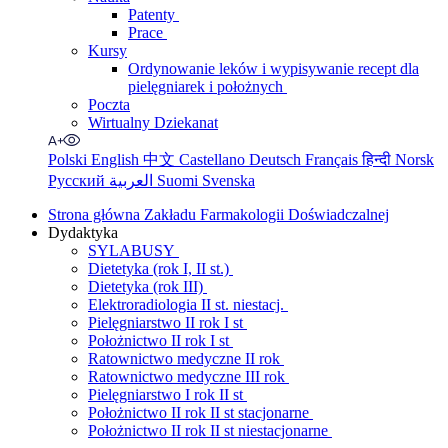
Patenty
Prace
Kursy
Ordynowanie leków i wypisywanie recept dla
pielęgniarek i położnych
Poczta
Wirtualny Dziekanat
Polski
English
中文
Castellano
Deutsch
Français
हिन्दी
Norsk
Русский
العربية
Suomi
Svenska
Strona główna Zakładu Farmakologii Doświadczalnej
Dydaktyka
SYLABUSY
Dietetyka (rok I, II st.)
Dietetyka (rok III)
Elektroradiologia II st. niestacj.
Pielęgniarstwo II rok I st
Położnictwo II rok I st
Ratownictwo medyczne II rok
Ratownictwo medyczne III rok
Pielęgniarstwo I rok II st
Położnictwo II rok II st stacjonarne
Położnictwo II rok II st niestacjonarne