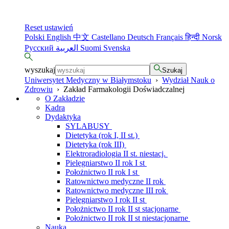
Reset ustawień
Polski
English
中文
Castellano
Deutsch
Français
हिन्दी
Norsk
Русский
العربية
Suomi
Svenska
wyszukaj
Szukaj
Uniwersytet Medyczny w Białymstoku
›
Wydział Nauk o
Zdrowiu
›
Zakład Farmakologii Doświadczalnej
O Zakładzie
Kadra
Dydaktyka
SYLABUSY
Dietetyka (rok I, II st.)
Dietetyka (rok III)
Elektroradiologia II st. niestacj.
Pielęgniarstwo II rok I st
Położnictwo II rok I st
Ratownictwo medyczne II rok
Ratownictwo medyczne III rok
Pielęgniarstwo I rok II st
Położnictwo II rok II st stacjonarne
Położnictwo II rok II st niestacjonarne
Nauka