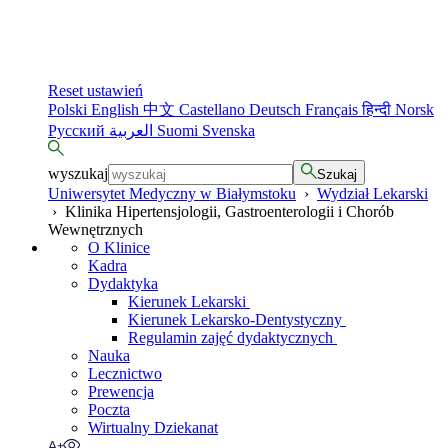
Reset ustawień
Polski
English
中文
Castellano
Deutsch
Français
हिन्दी
Norsk
Русский
العربية
Suomi
Svenska
wyszukaj
Szukaj
Uniwersytet Medyczny w Białymstoku
›
Wydział Lekarski
›
Klinika Hipertensjologii, Gastroenterologii i Chorób
Wewnętrznych
O Klinice
Kadra
Dydaktyka
Kierunek Lekarski
Kierunek Lekarsko-Dentystyczny
Regulamin zajęć dydaktycznych
Nauka
Lecznictwo
Prewencja
Poczta
Wirtualny Dziekanat