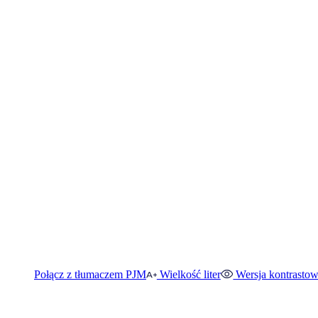
Połącz z tłumaczem PJM
Wielkość liter
Wersja kontrasto