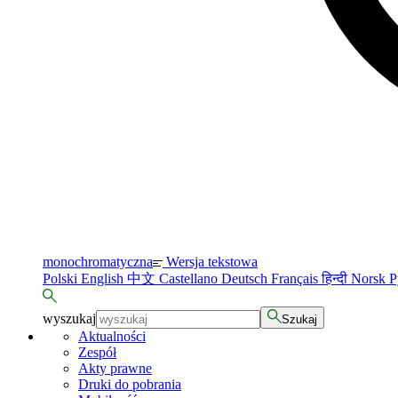
monochromatyczna
Wersja tekstowa
Polski
English
中文
Castellano
Deutsch
Français
हिन्दी
Norsk
Р
wyszukaj
Szukaj
Aktualności
Zespół
Akty prawne
Druki do pobrania