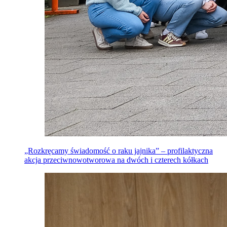
„Rozkręcamy świadomość o raku jajnika” – profilaktyczna
akcja przeciwnowotworowa na dwóch i czterech kółkach