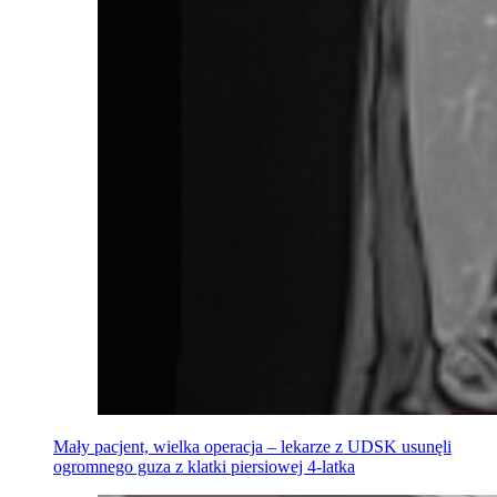
Mały pacjent, wielka operacja – lekarze z UDSK usunęli
ogromnego guza z klatki piersiowej 4-latka