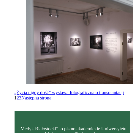
„Życia nigdy dość” wystawa fotograficzna o transplantacji
1
2
3
Następna strona
„Medyk Białostocki” to pismo akademickie Uniwersytetu