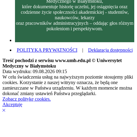
Medycznego w Białymstoku,
które dokumentuje historię uczelni, jej osiągnięcia oraz
codzienne życie społeczności akademickiej - studentów,
naukowców, lekarzy
oraz pracowników administracyjnych – oddając głos różnym
pokoleniom i perspektywom.
POLITYKA PRYWATNOŚCI
|
Deklaracja dostępności
Treść pochodzi z serwisu www.umb.edu.pl © Uniwersytet
Medyczny w Białymstoku
Data wydruku: 09.08.2026 09:15
W celu świadczenia usług na najwyższym poziomie stosujemy pliki
cookies. Korzystanie z naszej witryny oznacza, że będą one
zamieszczane w Państwa urządzeniu. W każdym momencie można
dokonać zmiany ustawień Państwa przeglądarki.
Zobacz politykę cookies.
Akceptuję