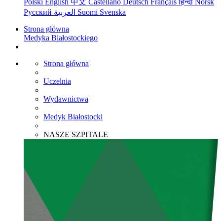
Polski
English
中文
Castellano
Deutsch
Français
हिन्दी
Norsk
Русский
العربية
Suomi
Svenska
Strona główna
Medyka Białostockiego
Strona główna
Uczelnia
Wydawnictwa
Medyk Białostocki
NASZE SZPITALE