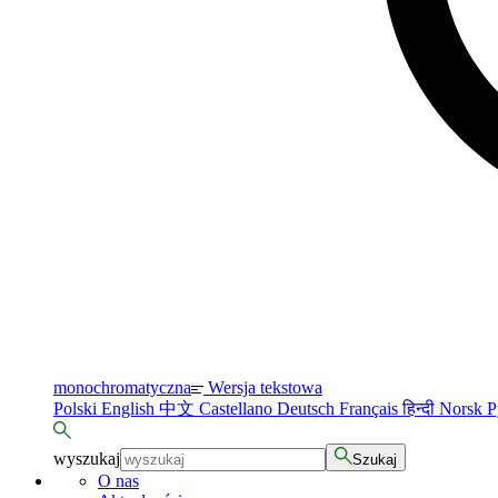
monochromatyczna
Wersja tekstowa
Polski
English
中文
Castellano
Deutsch
Français
हिन्दी
Norsk
Р
wyszukaj
Szukaj
O nas