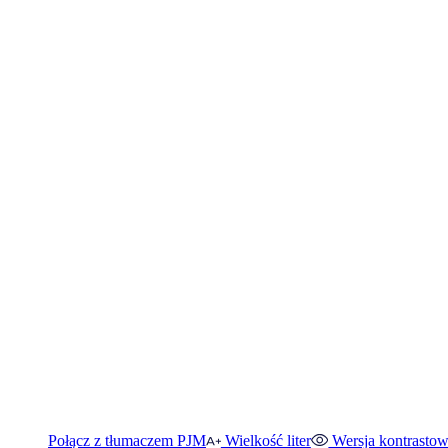
Połącz z tłumaczem PJM
Wielkość liter
Wersja kontrasto