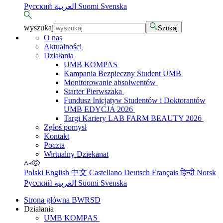
Русский
العربية
Suomi
Svenska
wyszukaj
Szukaj
O nas
Aktualności
Działania
UMB KOMPAS
Kampania Bezpieczny Student UMB
Monitorowanie absolwentów
Starter Pierwszaka
Fundusz Inicjatyw Studentów i Doktorantów
UMB EDYCJA 2026
Targi Kariery LAB FARM BEAUTY 2026
Zgłoś pomysł
Kontakt
Poczta
Wirtualny Dziekanat
Polski
English
中文
Castellano
Deutsch
Français
हिन्दी
Norsk
Русский
العربية
Suomi
Svenska
Strona główna BWRSD
Działania
UMB KOMPAS