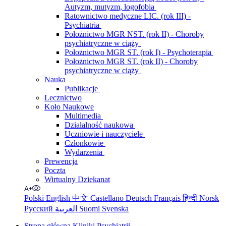
Autyzm, mutyzm, logofobia
Ratownictwo medyczne LIC. (rok III) -
Psychiatria
Położnictwo MGR NST. (rok II) - Choroby
psychiatryczne w ciąży
Położnictwo MGR ST. (rok I) - Psychoterapia
Położnictwo MGR ST. (rok II) - Choroby
psychiatryczne w ciąży
Nauka
Publikacje
Lecznictwo
Koło Naukowe
Multimedia
Działalność naukowa
Uczniowie i nauczyciele
Członkowie
Wydarzenia
Prewencja
Poczta
Wirtualny Dziekanat
Polski
English
中文
Castellano
Deutsch
Français
हिन्दी
Norsk
Русский
العربية
Suomi
Svenska
Strona główna Kliniki Psychiatrii