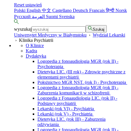
Reset ustawień
Polski
English
中文
Castellano
Deutsch
Français
हिन्दी
Norsk
Русский
العربية
Suomi
Svenska
wyszukaj
Szukaj
Uniwersytet Medyczny w Białymstoku
›
Wydział Lekarski
›
Klinika Psychiatrii
O Klinice
Kadra
Dydaktyka
Logopedia z fonoaudiologią MGR (rok II) -
Psychoterapia
Dietetyka LIC. (III rok) - Zdrowie psychiczne z
elementami psychiatrii
Położnictwo MGR NST. (rok I) - Psychoterapia
Logopedia z fonoaudiologią MGR (rok II) -
Zaburzenia komunikacji w schizofrenii
Logopedia z Fonaaudiologią LIC. (rok II) -
Podstawy psychiatrii
Lekarski (rok VI) - Psychiatria
Lekarski (rok V) - Psychiatria
Dietetyka LIC. (rok III) - Zaburzenia
odżywiania
Logopedia z fonoaudiologią MGR (rok II) -