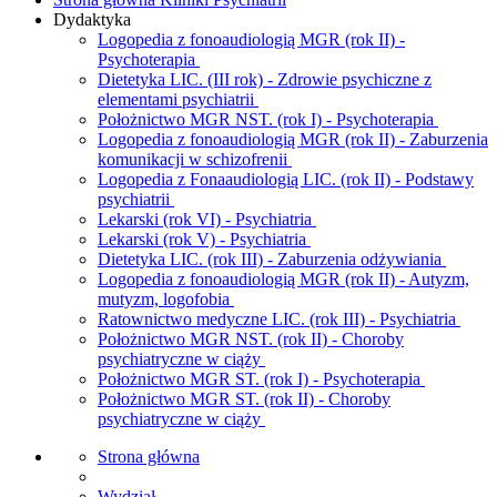
Dydaktyka
Logopedia z fonoaudiologią MGR (rok II) -
Psychoterapia
Dietetyka LIC. (III rok) - Zdrowie psychiczne z
elementami psychiatrii
Położnictwo MGR NST. (rok I) - Psychoterapia
Logopedia z fonoaudiologią MGR (rok II) - Zaburzenia
komunikacji w schizofrenii
Logopedia z Fonaaudiologią LIC. (rok II) - Podstawy
psychiatrii
Lekarski (rok VI) - Psychiatria
Lekarski (rok V) - Psychiatria
Dietetyka LIC. (rok III) - Zaburzenia odżywiania
Logopedia z fonoaudiologią MGR (rok II) - Autyzm,
mutyzm, logofobia
Ratownictwo medyczne LIC. (rok III) - Psychiatria
Położnictwo MGR NST. (rok II) - Choroby
psychiatryczne w ciąży
Położnictwo MGR ST. (rok I) - Psychoterapia
Położnictwo MGR ST. (rok II) - Choroby
psychiatryczne w ciąży
Strona główna
Wydział