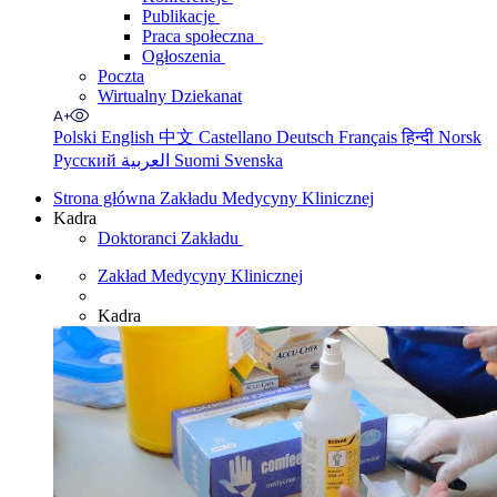
Publikacje
Praca społeczna
Ogłoszenia
Poczta
Wirtualny Dziekanat
Polski
English
中文
Castellano
Deutsch
Français
हिन्दी
Norsk
Русский
العربية
Suomi
Svenska
Strona główna Zakładu Medycyny Klinicznej
Kadra
Doktoranci Zakładu
Zakład Medycyny Klinicznej
Kadra