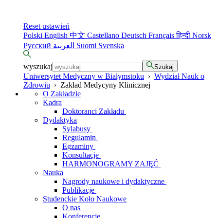
Reset ustawień
Polski
English
中文
Castellano
Deutsch
Français
हिन्दी
Norsk
Русский
العربية
Suomi
Svenska
wyszukaj
Szukaj
Uniwersytet Medyczny w Białymstoku
›
Wydział Nauk o
Zdrowiu
›
Zakład Medycyny Klinicznej
O Zakładzie
Kadra
Doktoranci Zakładu
Dydaktyka
Sylabusy
Regulamin
Egzaminy
Konsultacje
HARMONOGRAMY ZAJĘĆ
Nauka
Nagrody naukowe i dydaktyczne
Publikacje
Studenckie Koło Naukowe
O nas
Konferencje