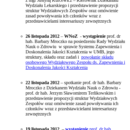
z mgr Justyną Kurcewicz – Kierownik Dziekanatu
Wydziału Lekarskiego i przedstawienie propozycji
struktur Wydziałowych Zespołów oraz omówienie
zasad powoływania ich członków wraz z
przedstawicielami interesariuszy zewnętrznych
26 listopada 2012
–
WNoZ
-
wystąpienie
prof. dr
hab. Barbary Mroczko na posiedzeniu Rady Wydziału
Nauk o Zdrowiu w sprawie Systemu Zapewnienia i
Doskonalenia Jakości Kształcenia w UMB, jego
struktury, składu oraz zadań i
powołanie składu
osobowego Wydziałowego Zespołu ds. Zapewnienia i
Doskonalenia Jakości Kształcenia
22 listopada 2012
– spotkanie prof. dr hab. Barbary
Mroczko z Dziekanem Wydziału Nauk o Zdrowiu -
prof. dr hab. Jerzym Sławomirem Terlikowskim i
przedstawienie propozycji struktur Wydziałowych
Zespołów oraz omówienie zasad powoływania ich
członków wraz z przedstawicielami interesariuszy
zewnętrznych
19 listopada 2012
–
wystąpienie
prof. dr hab.