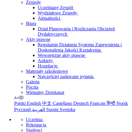
Zespoły
Uczelniany Zespół
Wydziałowe Zespoły
Aktualności
Biura
Dział Planowania i Rozliczania Obciążeń
Dydaktycznych
Akty prawne
Regulamin Działania Systemu Zapewnienia i
Doskonalenia Jakości Kształcenia
Wewnętrzne akty prawne
Ankiety
Hospitacje
Materiały szkoleniowe
Najczęściej zadawane pytania
Galeria
Poczta
Wirtualny Dziekanat
Polski
English
中文
Castellano
Deutsch
Français
हिन्दी
Norsk
Русский
العربية
Suomi
Svenska
Uczelnia
Rekrutacja
Studenci