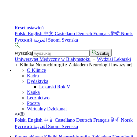
Reset ustawień
Polski
English
中文
Castellano
Deutsch
Français
हिन्दी
Norsk
Русский
العربية
Suomi
Svenska
wyszukaj
Szukaj
Uniwersytet Medyczny w Białymstoku
›
Wydział Lekarski
›
Klinika Neurochirurgii z Zakładem Neurologii Inwazyjnej
O Klinice
Kadra
Dydaktyka
Lekarski Rok V
Nauka
Lecznictwo
Poczta
Wirtualny Dziekanat
Polski
English
中文
Castellano
Deutsch
Français
हिन्दी
Norsk
Русский
العربية
Suomi
Svenska
Strona główna Kliniki Neurochirurgii z Zakładem Neurologii