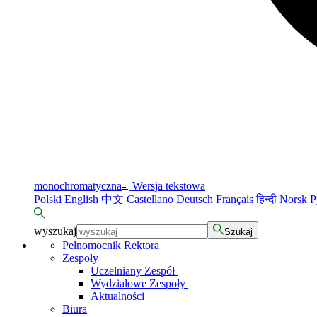
monochromatyczna
Wersja tekstowa
Polski
English
中文
Castellano
Deutsch
Français
हिन्दी
Norsk
Р
wyszukaj
Szukaj
Pełnomocnik Rektora
Zespoły
Uczelniany Zespół
Wydziałowe Zespoły
Aktualności
Biura