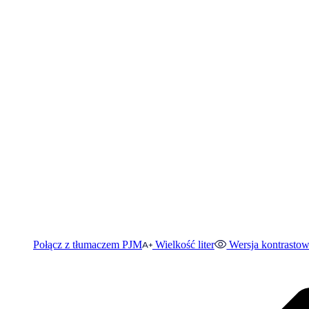
Połącz z tłumaczem PJM
Wielkość liter
Wersja kontrasto