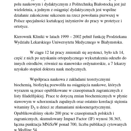
polu naukowym i dydaktycznym z Politechniką Białostocką jest już
wieloletnia, a jednym z osiągnięć dydaktycznych jest wspólne
działanie zakończone sukcesem na rzecz powołania pierwszej w
Polsce specjalności kształcącej inżynierów do pracy w protetyce i
ortotyce.
Kierownik Kliniki w latach 1999 – 2002 pełnił funkcję Prodziekana
Wydziału Lekarskiego Uniwersytetu Medycznego w Białymstoku.
W ciągu 12 lat pracy zmieniali się asystenci, było ich 14,
część z nich po uzyskaniu ortopedycznego wykształcenia odeszło do
innych ośrodków, również na stanowisko ordynatorskie, a 7 lekarzy
uzyskało stopień doktora nauk medycznych.
Współpraca naukowa z zakładami teoretycznymi
biochemią, biofizyką pozwoliła na osiągnięcia naukowe, których
wyrazem są prace opublikowane w czasopismach zagranicznych z
listy filadelfijskiej. Prace te dotyczą zmian biochemicznych w płynie
stawowym w schorzeniach zapalnych oraz ostatnio korelacji stężenia
witaminy D
u dzieci ze złamaniami niskoenergetycznymi.
3
Opublikowaliśmy około 200 prac w czasopismach polskich i
zagranicznych, skumulowany Impact Factor (IF) wynosi 38.365,
łączna punktacja MNiSzW ponad 700, liczba publikacji cytowanych
w Medline 54.