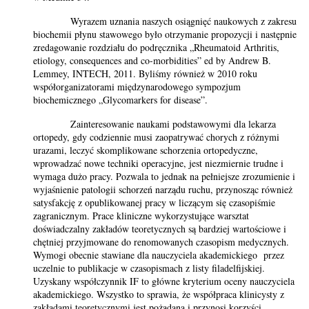
Wyrazem uznania naszych osiągnięć naukowych z zakresu
biochemii płynu stawowego było otrzymanie propozycji i następnie
zredagowanie rozdziału do podręcznika „Rheumatoid Arthritis,
etiology, consequences and co-morbidities” ed by Andrew B.
Lemmey, INTECH, 2011. Byliśmy również w 2010 roku
współorganizatorami międzynarodowego sympozjum
biochemicznego „Glycomarkers for disease”.
Zainteresowanie naukami podstawowymi dla lekarza
ortopedy, gdy codziennie musi zaopatrywać chorych z różnymi
urazami, leczyć skomplikowane schorzenia ortopedyczne,
wprowadzać nowe techniki operacyjne, jest niezmiernie trudne i
wymaga dużo pracy. Pozwala to jednak na pełniejsze zrozumienie i
wyjaśnienie patologii schorzeń narządu ruchu, przynosząc również
satysfakcję z opublikowanej pracy w liczącym się czasopiśmie
zagranicznym. Prace kliniczne wykorzystujące warsztat
doświadczalny zakładów teoretycznych są bardziej wartościowe i
chętniej przyjmowane do renomowanych czasopism medycznych.
Wymogi obecnie stawiane dla nauczyciela akademickiego przez
uczelnie to publikacje w czasopismach z listy filadelfijskiej.
Uzyskany współczynnik IF to główne kryterium oceny nauczyciela
akademickiego. Wszystko to sprawia, że współpraca klinicysty z
zakładami teoretycznymi jest pożądana i przynosi korzyści.