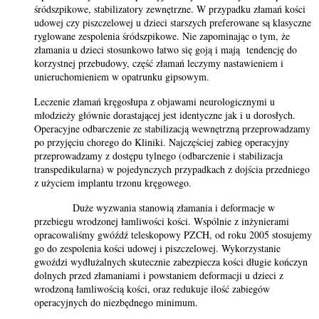
śródszpikowe, stabilizatory zewnętrzne. W przypadku złamań kości
udowej czy piszczelowej u dzieci starszych preferowane są klasyczne
ryglowane zespolenia śródszpikowe. Nie zapominając o tym, że
złamania u dzieci stosunkowo łatwo się goją i mają tendencję do
korzystnej przebudowy, część złamań leczymy nastawieniem i
unieruchomieniem w opatrunku gipsowym.
Leczenie złamań kręgosłupa z objawami neurologicznymi u
młodzieży głównie dorastającej jest identyczne jak i u dorosłych.
Operacyjne odbarczenie ze stabilizacją wewnętrzną przeprowadzamy
po przyjęciu chorego do Kliniki. Najczęściej zabieg operacyjny
przeprowadzamy z dostępu tylnego (odbarczenie i stabilizacja
transpedikularna) w pojedynczych przypadkach z dojścia przedniego
z użyciem implantu trzonu kręgowego.
Duże wyzwania stanowią złamania i deformacje w
przebiegu wrodzonej łamliwości kości. Wspólnie z inżynierami
opracowaliśmy gwóźdź teleskopowy PZCH, od roku 2005 stosujemy
go do zespolenia kości udowej i piszczelowej. Wykorzystanie
gwoździ wydłużalnych skutecznie zabezpiecza kości długie kończyn
dolnych przed złamaniami i powstaniem deformacji u dzieci z
wrodzoną łamliwością kości, oraz redukuje ilość zabiegów
operacyjnych do niezbędnego minimum.