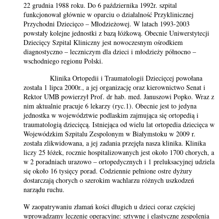
22 grudnia 1988 roku. Do 6 października 1992r. szpital
funkcjonował głównie w oparciu o działalność Przyklinicznej
Przychodni Dziecięco – Młodzieżowej. W latach 1993-2003
powstały kolejne jednostki z bazą łóżkową. Obecnie Uniwerstytecji
Dziecięcy Szpital Kliniczny jest nowoczesnym ośrodkiem
diagnostyczno – leczniczym dla dzieci i młodzieży północno –
wschodniego regionu Polski.
Klinika Ortopedii i Traumatologii Dziecięcej powołana
została 1 lipca 2000r., a jej organizację oraz kierownictwo Senat i
Rektor UMB powierzył Prof. dr hab. med. Januszowi Popko. Wraz z
nim aktualnie pracuje 6 lekarzy (ryc.1). Obecnie jest to jedyna
jednostka w województwie podlaskim zajmująca się ortopedią i
traumatologią dziecięcą. Istniejąca od wielu lat ortopedia dziecięca w
Wojewódzkim Szpitalu Zespolonym w Białymstoku w 2009 r.
została zlikwidowana, a jej zadania przejęła nasza klinika. Klinika
liczy 25 łóżek, rocznie hospitalizowanych jest około 1700 chorych, a
w 2 poradniach urazowo – ortopedycznych i 1 preluksacyjnej udziela
się około 16 tysięcy porad. Codziennie pełnione ostre dyżury
dostarczają chorych o szerokim wachlarzu różnych uszkodzeń
narządu ruchu.
W zaopatrywaniu złamań kości długich u dzieci coraz częściej
wprowadzamy leczenie operacyjne: sztywne i elastyczne zespolenia