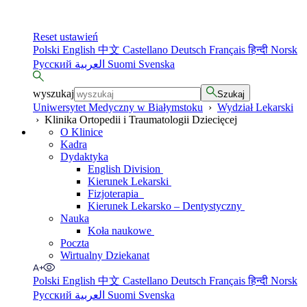
Reset ustawień
Polski
English
中文
Castellano
Deutsch
Français
हिन्दी
Norsk
Русский
العربية
Suomi
Svenska
wyszukaj
Szukaj
Uniwersytet Medyczny w Białymstoku
›
Wydział Lekarski
›
Klinika Ortopedii i Traumatologii Dziecięcej
O Klinice
Kadra
Dydaktyka
English Division
Kierunek Lekarski
Fizjoterapia
Kierunek Lekarsko – Dentystyczny
Nauka
Koła naukowe
Poczta
Wirtualny Dziekanat
Polski
English
中文
Castellano
Deutsch
Français
हिन्दी
Norsk
Русский
العربية
Suomi
Svenska