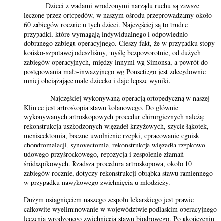
Dzieci z wadami wrodzonymi narządu ruchu są zawsze
leczone przez ortopedów, w naszym ośrodu przeprowadzamy około
60 zabiegów rocznie u tych dzieci. Najczęściej są to trudne
przypadki, które wymagają indywidualnego i odpowiednio
dobranego zabiegu operacyjnego. Cieszy fakt, że w przypadku stopy
końsko-szpotawej odeszliśmy, myślę bezpoworotnie, od dużych
zabiegów operacyjnych, między innymi wg Simonsa, a powrót do
postępowania mało-inwazyjnego wg Ponsetiego jest zdecydownie
mniej obciążające małe dziecko i daje lepsze wyniki.
Najczęściej wykonywaną operacją ortopedyczną w naszej
Klinice jest artroskopia stawu kolanowego. Do głównie
wykonywanych artroskopowych procedur chirurgicznych należą:
rekonstrukcja uszkodzonych więzadeł krzyżowych, szycie łąkotek,
meniscektomia, boczne uwolnienie rzepki, opracowanie ognisk
chondromalacji, synovectomia, rekonstrukcja więzadła rzepkowo –
udowego przyśrodkowego, repozycja i zespolenie złamań
śródszpikowych. Rzadsza procedura artroskopowa, około 10
zabiegów rocznie, dotyczy rekonstrukcji obrąbka stawu ramiennego
w przypadku nawykowego zwichnięcia u młodzieży.
Dużym osiągnięciem naszego zespołu lekarskiego jest prawie
całkowite wyeliminowanie w województwie podlaskim operacyjnego
leczenia wrodzonego zwichnięcia stawu biodrowego. Po ukończeniu