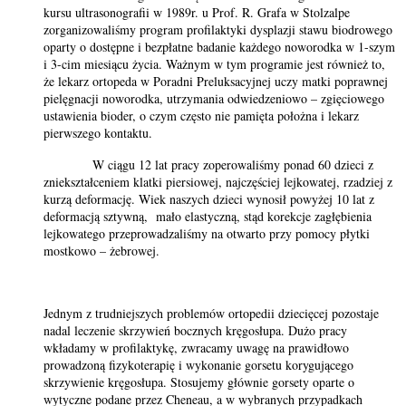
kursu ultrasonografii w 1989r. u Prof. R. Grafa w Stolzalpe
zorganizowaliśmy program profilaktyki dysplazji stawu biodrowego
oparty o dostępne i bezpłatne badanie każdego noworodka w 1-szym
i 3-cim miesiącu życia. Ważnym w tym programie jest również to,
że lekarz ortopeda w Poradni Preluksacyjnej uczy matki poprawnej
pielęgnacji noworodka, utrzymania odwiedzeniowo – zgięciowego
ustawienia bioder, o czym często nie pamięta położna i lekarz
pierwszego kontaktu.
W ciągu 12 lat pracy zoperowaliśmy ponad 60 dzieci z
zniekształceniem klatki piersiowej, najczęściej lejkowatej, rzadziej z
kurzą deformację. Wiek naszych dzieci wynosił powyżej 10 lat z
deformacją sztywną, mało elastyczną, stąd korekcje zagłębienia
lejkowatego przeprowadzaliśmy na otwarto przy pomocy płytki
mostkowo – żebrowej.
Jednym z trudniejszych problemów ortopedii dziecięcej pozostaje
nadal leczenie skrzywień bocznych kręgosłupa. Dużo pracy
wkładamy w profilaktykę, zwracamy uwagę na prawidłowo
prowadzoną fizykoterapię i wykonanie gorsetu korygującego
skrzywienie kręgosłupa. Stosujemy głównie gorsety oparte o
wytyczne podane przez Cheneau, a w wybranych przypadkach