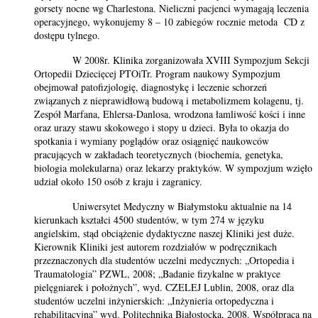
gorsety nocne wg Charlestona. Nieliczni pacjenci wymagają leczenia
operacyjnego, wykonujemy 8 – 10 zabiegów rocznie metoda CD z
dostępu tylnego.
W 2008r. Klinika zorganizowała XVIII Sympozjum Sekcji
Ortopedii Dziecięcej PTOiTr. Program naukowy Sympozjum
obejmował patofizjologię, diagnostykę i leczenie schorzeń
związanych z nieprawidłową budową i metabolizmem kolagenu, tj.
Zespół Marfana, Ehlersa-Danlosa, wrodzona łamliwość kości i inne
oraz urazy stawu skokowego i stopy u dzieci. Była to okazja do
spotkania i wymiany poglądów oraz osiągnięć naukowców
pracujących w zakładach teoretycznych (biochemia, genetyka,
biologia molekularna) oraz lekarzy praktyków. W sympozjum wzięło
udział około 150 osób z kraju i zagranicy.
Uniwersytet Medyczny w Białymstoku aktualnie na 14
kierunkach kształci 4500 studentów, w tym 274 w języku
angielskim, stąd obciążenie dydaktyczne naszej Kliniki jest duże.
Kierownik Kliniki jest autorem rozdziałów w podręcznikach
przeznaczonych dla studentów uczelni medycznych: „Ortopedia i
Traumatologia” PZWL, 2008; „Badanie fizykalne w praktyce
pielęgniarek i położnych”, wyd. CZELEJ Lublin, 2008, oraz dla
studentów uczelni inżynierskich: „Inżynieria ortopedyczna i
rehabilitacyjna” wyd. Politechnika Białostocka, 2008. Współpraca na