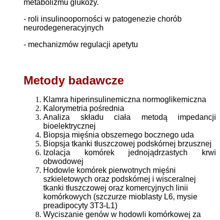
metabolizmu glukozy.
- roli insulinooporności w patogenezie chorób
neurodegeneracyjnych
- mechanizmów regulacji apetytu
Metody badawcze
Klamra hiperinsulinemiczna normoglikemiczna
Kalorymetria pośrednia
Analiza składu ciała metodą impedancji
bioelektrycznej
Biopsja mięśnia obszernego bocznego uda
Biopsja tkanki tłuszczowej podskórnej brzusznej
Izolacja komórek jednojądrzastych krwi
obwodowej
Hodowle komórek pierwotnych mięśni
szkieletowych oraz podskórnej i wisceralnej
tkanki tłuszczowej oraz komercyjnych linii
komórkowych (szczurze mioblasty L6, mysie
preadipocyty 3T3-L1)
Wyciszanie genów w hodowli komórkowej za