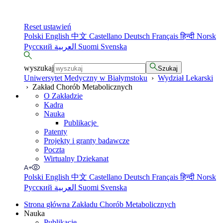
Reset ustawień
Polski
English
中文
Castellano
Deutsch
Français
हिन्दी
Norsk
Русский
العربية
Suomi
Svenska
wyszukaj
Szukaj
Uniwersytet Medyczny w Białymstoku
›
Wydział Lekarski
›
Zakład Chorób Metabolicznych
O Zakładzie
Kadra
Nauka
Publikacje
Patenty
Projekty i granty badawcze
Poczta
Wirtualny Dziekanat
Polski
English
中文
Castellano
Deutsch
Français
हिन्दी
Norsk
Русский
العربية
Suomi
Svenska
Strona główna Zakładu Chorób Metabolicznych
Nauka
Publikacje