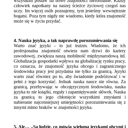
wszystkim postaw na nowe znajomości nieformalne. Każdy
człowiek napotkany na naszej ścieżce życiowej czegoś nas
uczy. Im więcej osób poznajemy, tym jesteśmy wewnętrznie
bogatsi. Poza tym nigdy nie wiadomo, kiedy która znajomość
może się w życiu przydać.
4. Nauka języka, a tak naprawdę porozumiewania się
Warto znać języki – to już truizm. Wiadomo, że ich
profesjonalna znajomość otwiera nam drzwi do kariery
zawodowej, zwiększa naszą mobilność międzynarodową itd.
Globalizacja gospodarki wpływa na globalizację rynku pracy,
co oznacza, że znajomość języka obcego i zagranicznego
środowiska pracy jest przydatna nie tylko za granicą. Języki
warto znać równiez po to, aby świadomie podróżować i w
pełni z tego korzystać. Jednak nauka nauce nie równa. Za
granicą, przebywając w obcojęzycznym środowisku, nauka
języka to nie książki, reguły i zapamiętywanie słówek. Nauka
za granicą to jego chłonięcie wszystkimi zmysłami i
nabieranie najcenniejszej umiejętności porozumiewania się z
innymi mimo braków w znajomości języka.
5. Ale… „Są ludzie, co mówią wieloma językami obcymi i