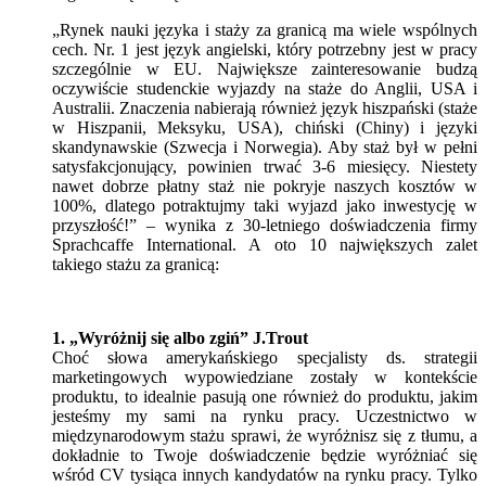
„Rynek nauki języka i staży za granicą ma wiele wspólnych
cech. Nr. 1 jest język angielski, który potrzebny jest w pracy
szczególnie w EU. Największe zainteresowanie budzą
oczywiście studenckie wyjazdy na staże do Anglii, USA i
Australii. Znaczenia nabierają również język hiszpański (staże
w Hiszpanii, Meksyku, USA), chiński (Chiny) i języki
skandynawskie (Szwecja i Norwegia). Aby staż był w pełni
satysfakcjonujący, powinien trwać 3-6 miesięcy. Niestety
nawet dobrze płatny staż nie pokryje naszych kosztów w
100%, dlatego potraktujmy taki wyjazd jako inwestycję w
przyszłość!” – wynika z 30-letniego doświadczenia firmy
Sprachcaffe International. A oto 10 największych zalet
takiego stażu za granicą:
1. „Wyróżnij się albo zgiń” J.Trout
Choć słowa amerykańskiego specjalisty ds. strategii
marketingowych wypowiedziane zostały w kontekście
produktu, to idealnie pasują one również do produktu, jakim
jesteśmy my sami na rynku pracy. Uczestnictwo w
międzynarodowym stażu sprawi, że wyróżnisz się z tłumu, a
dokładnie to Twoje doświadczenie będzie wyróżniać się
wśród CV tysiąca innych kandydatów na rynku pracy. Tylko