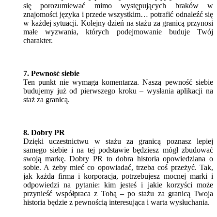
się porozumiewać mimo występujących braków w
znajomości języka i przede wszystkim… potrafić odnaleźć się
w każdej sytuacji. Kolejny dzień na stażu za granicą przynosi
małe wyzwania, których podejmowanie buduje Twój
charakter.
7. Pewność siebie
Ten punkt nie wymaga komentarza. Naszą pewność siebie
budujemy już od pierwszego kroku – wysłania aplikacji na
staż za granicą.
8. Dobry PR
Dzięki uczestnictwu w stażu za granicą poznasz lepiej
samego siebie i na tej podstawie będziesz mógł zbudować
swoją markę. Dobry PR to dobra historia opowiedziana o
sobie. A żeby mieć co opowiadać, trzeba coś przeżyć. Tak,
jak każda firma i korporacja, potrzebujesz mocnej marki i
odpowiedzi na pytanie: kim jesteś i jakie korzyści może
przynieść współpraca z Tobą – po stażu za granicą Twoja
historia będzie z pewnością interesująca i warta wysłuchania.