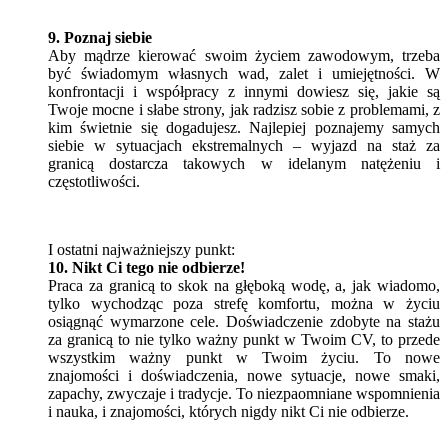
9. Poznaj siebie
Aby mądrze kierować swoim życiem zawodowym, trzeba
być świadomym własnych wad, zalet i umiejętności. W
konfrontacji i współpracy z innymi dowiesz się, jakie są
Twoje mocne i słabe strony, jak radzisz sobie z problemami, z
kim świetnie się dogadujesz. Najlepiej poznajemy samych
siebie w sytuacjach ekstremalnych – wyjazd na staż za
granicą dostarcza takowych w idelanym natężeniu i
częstotliwości.
I ostatni najważniejszy punkt:
10. Nikt Ci tego nie odbierze!
Praca za granicą to skok na głęboką wodę, a, jak wiadomo,
tylko wychodząc poza strefę komfortu, można w życiu
osiągnąć wymarzone cele. Doświadczenie zdobyte na stażu
za granicą to nie tylko ważny punkt w Twoim CV, to przede
wszystkim ważny punkt w Twoim życiu. To nowe
znajomości i doświadczenia, nowe sytuacje, nowe smaki,
zapachy, zwyczaje i tradycje. To niezpaomniane wspomnienia
i nauka, i znajomości, których nigdy nikt Ci nie odbierze.