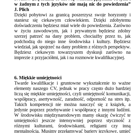
w żadnym z tych języków nie mają nic do powiedzenia”
J. Plich
Dzięki pobytowi za granicą poszerzysz swoje horyzonty i
staniesz się ciekawym człowiekiem. Dzięki zdobytemu
doświadczeniu będziesz miał wiele do powiedzenia. Zarówno
w życiu zawodowym, jak i prywatnym będziesz zdolny
szerzej patrzeć na dany problem, chociażby przez to, jak
podchodzą do niego inne środowiska i kultury. Będziesz
wiedział, jak spojrzeć na dany problem z różnych perspektyw.
Będziesz ciekawym towarzyszem dyskusji zarówno na
imprezie z przyjaciółmi, jak i na rozmowie kwalifikacyjnej.
6. Miękkie umiejętności
Twarde kwalifikacje i gruntowne wykształcenie to ważne
elementy naszego CV, jednak w pracy często dużo bardziej
liczą się miękkie umiejętności, czyli umiejętność komunikacji,
współpracy, asertywność, zaradność, odporność na stres itp.
Takich kompetencji nie można nauczyć się z książek, a
jedynie poprzez przebywanie i współpracę z innymi ludźmi.
W środowisku międzynarodowym mamy okazję ćwiczyć te
umiejętności jeszcze intensywniej poprzez styczność z
różnymi kulturami, środowiskami, religiami czy inną
mentalnością. Musimy przełamywać bariery językowe, umieć