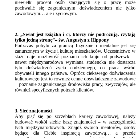
niewielki procent osób starających się o pracę może
pochwalić się zagranicznym doświadczeniem nie tylko
zawodowym… ale i życiowym.
2. „Świat jest książką i ci, którzy nie podróżują, czytają
tylko jedną stronę”– św. Augustyn z Hippony
Podzczas pobytu za granicą fizycznie i mentalnie jest się
zanurzonym w życie i kulturę mieszkańców. Uczestnictwo w
stażu daje możliwość poznania ich kraju od podszewki –
nawet międzynarodowa wymiana studencka nie dostarcza
tylu doświadczeń życia codziennego, co praca wśród
obywateli innego państwa. Oprócz ciekawego doświaczenia
kulturowego jest to również cenne doświadczenie zawodowe
– poznanie zagranicznego środowiska pracy, zwyczajów, ale
również specyficznych potrzeb klientów.
3. Sieć znajomości
Aby piąć się po szczeblach kariery zawodowej, należy
budować wokół siebie bazę znajomości – w szczególności
tych międzynarodowych. Znajdź swoich mentorów, osoby
będące dla Ciebie inspiracją zawodową… a przede