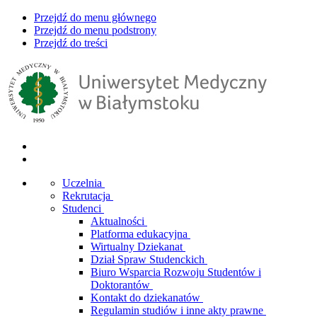
Przejdź do menu głównego
Przejdź do menu podstrony
Przejdź do treści
Uczelnia
Rekrutacja
Studenci
Aktualności
Platforma edukacyjna
Wirtualny Dziekanat
Dział Spraw Studenckich
Biuro Wsparcia Rozwoju Studentów i
Doktorantów
Kontakt do dziekanatów
Regulamin studiów i inne akty prawne