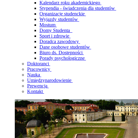
Kalendarz roku akademickiego
Stypendia - świadczenia dla studentów
Organizacje studenckie
Wyjazdy studentów
Mostum
Domy Studenta
Sport i zdrowie
Doradca zawodowy
Dane osobowe studentów
Biuro ds. Dostępności
Porady psychologiczne
Doktoranci
Pracownicy
Nauka
Umiędzynarodowienie
Prewencja
Kontakt