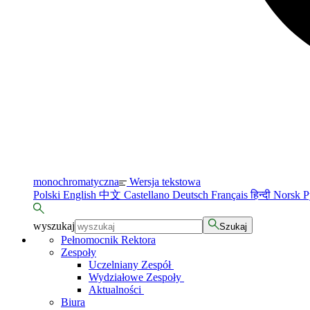
monochromatyczna
Wersja tekstowa
Polski
English
中文
Castellano
Deutsch
Français
हिन्दी
Norsk
Р
wyszukaj
Szukaj
Pełnomocnik Rektora
Zespoły
Uczelniany Zespół
Wydziałowe Zespoły
Aktualności
Biura