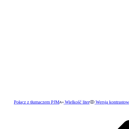
Połącz z tłumaczem PJM
Wielkość liter
Wersja kontrasto