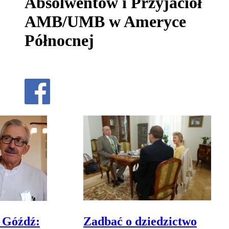
Absolwentów i Przyjaciół
AMB/UMB w Ameryce
Północnej
w Góźdź:
Zadbać o dziedzictwo