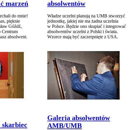
sić marzeń
absolwentów
echali do mnie!
Władze uczelni planują na UMB stworzyć
as, pięknie
jednostkę, jakiej nie ma żadna uczelnia
isław Góźdź,
w Polsce. Będzie ono skupiać i integrować
o Centrum
absolwentów uczelni z Polski i świata.
nasz absolwent.
Wzorce mają być zaczerpnięte z USA.
Galeria absolwentów
 skarbiec
AMB/UMB