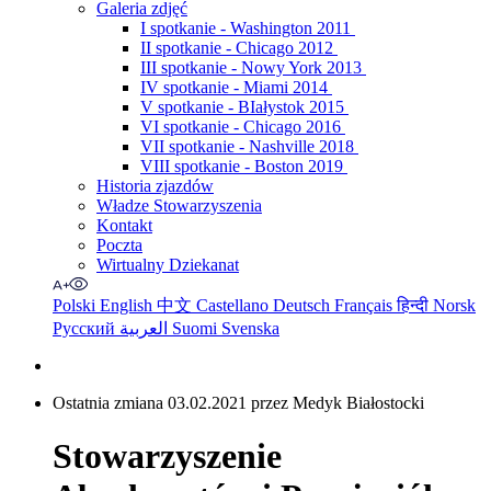
Galeria zdjęć
I spotkanie - Washington 2011
II spotkanie - Chicago 2012
III spotkanie - Nowy York 2013
IV spotkanie - Miami 2014
V spotkanie - BIałystok 2015
VI spotkanie - Chicago 2016
VII spotkanie - Nashville 2018
VIII spotkanie - Boston 2019
Historia zjazdów
Władze Stowarzyszenia
Kontakt
Poczta
Wirtualny Dziekanat
Polski
English
中文
Castellano
Deutsch
Français
हिन्दी
Norsk
Русский
العربية
Suomi
Svenska
Ostatnia zmiana 03.02.2021 przez Medyk Białostocki
Stowarzyszenie