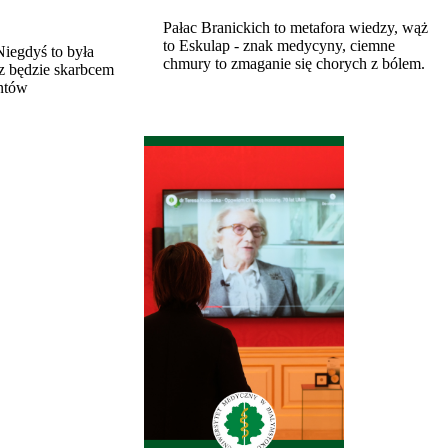
Pałac Branickich to metafora wiedzy, wąż
to Eskulap - znak medycyny, ciemne
iegdyś to była
chmury to zmaganie się chorych z bólem.
az będzie skarbcem
entów