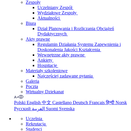
Zespoły
Uczelniany Zespół
Wydziałowe Zespoły
Aktualności
Biura
Dział Planowania i Rozliczania Obciążeń
Dydaktycznych
Akty prawne
Regulamin Działania Systemu Zapewnienia i
Doskonalenia Jakości Kształcenia
Wewnętrzne akty prawne
Ankiety
Hospitacje
Materiały szkoleniowe
Najczęściej zadawane pytania
Galeria
Poczta
Wirtualny Dziekanat
Polski
English
中文
Castellano
Deutsch
Français
हिन्दी
Norsk
Русский
العربية
Suomi
Svenska
Uczelnia
Rekrutacja
Studenci