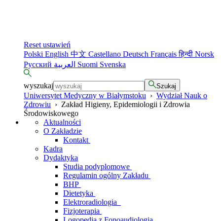
Reset ustawień
Polski
English
中文
Castellano
Deutsch
Français
हिन्दी
Norsk
Русский
العربية
Suomi
Svenska
wyszukaj
Szukaj
Uniwersytet Medyczny w Białymstoku
›
Wydział Nauk o
Zdrowiu
›
Zakład Higieny, Epidemiologii i Zdrowia
Środowiskowego
Aktualności
O Zakładzie
Kontakt
Kadra
Dydaktyka
Studia podyplomowe
Regulamin ogólny Zakładu
BHP
Dietetyka
Elektroradiologia
Fizjoterapia
Logopedia z Fonoaudiologią