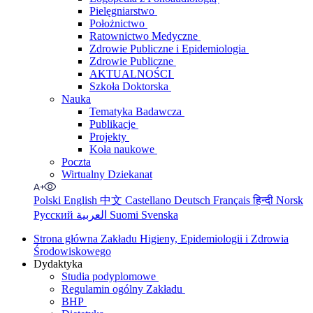
Pielęgniarstwo
Położnictwo
Ratownictwo Medyczne
Zdrowie Publiczne i Epidemiologia
Zdrowie Publiczne
AKTUALNOŚCI
Szkoła Doktorska
Nauka
Tematyka Badawcza
Publikacje
Projekty
Koła naukowe
Poczta
Wirtualny Dziekanat
Polski
English
中文
Castellano
Deutsch
Français
हिन्दी
Norsk
Русский
العربية
Suomi
Svenska
Strona główna Zakładu Higieny, Epidemiologii i Zdrowia
Środowiskowego
Dydaktyka
Studia podyplomowe
Regulamin ogólny Zakładu
BHP