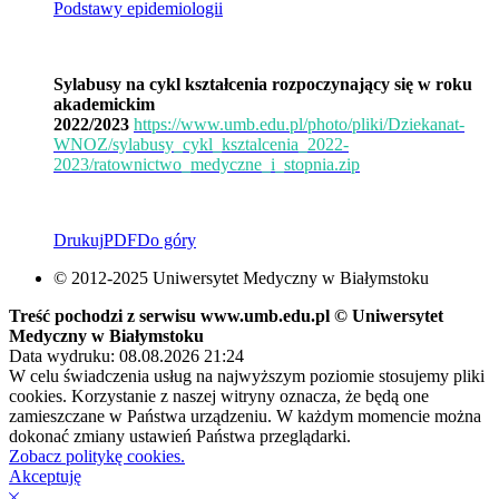
Podstawy epidemiologii
Sylabusy na cykl kształcenia rozpoczynający się w roku
akademickim
2022/2023
https://www.umb.edu.pl/photo/pliki/Dziekanat-
WNOZ/sylabusy_cykl_ksztalcenia_2022-
2023/ratownictwo_medyczne_i_stopnia.zip
Drukuj
PDF
Do góry
© 2012-2025 Uniwersytet Medyczny w Białymstoku
Treść pochodzi z serwisu www.umb.edu.pl © Uniwersytet
Medyczny w Białymstoku
Data wydruku: 08.08.2026 21:24
W celu świadczenia usług na najwyższym poziomie stosujemy pliki
cookies. Korzystanie z naszej witryny oznacza, że będą one
zamieszczane w Państwa urządzeniu. W każdym momencie można
dokonać zmiany ustawień Państwa przeglądarki.
Zobacz politykę cookies.
Akceptuję