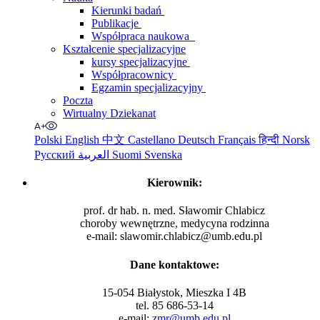
Kierunki badań
Publikacje
Współpraca naukowa
Kształcenie specjalizacyjne
kursy specjalizacyjne
Współpracownicy
Egzamin specjalizacyjny
Poczta
Wirtualny Dziekanat
Polski
English
中文
Castellano
Deutsch
Français
हिन्दी
Norsk
Русский
العربية
Suomi
Svenska
Kierownik:
prof. dr hab. n. med. Sławomir Chlabicz
choroby wewnętrzne, medycyna rodzinna
e-mail: slawomir.chlabicz@umb.edu.pl
Dane kontaktowe:
15-054 Białystok, Mieszka I 4B
tel. 85 686-53-14
e-mail:
zmr@umb.edu.pl