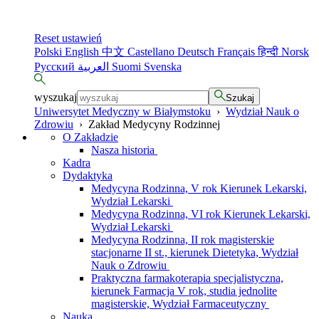
Reset ustawień
Polski
English
中文
Castellano
Deutsch
Français
हिन्दी
Norsk
Русский
العربية
Suomi
Svenska
wyszukaj
Szukaj
Uniwersytet Medyczny w Białymstoku
›
Wydział Nauk o
Zdrowiu
›
Zakład Medycyny Rodzinnej
O Zakładzie
Nasza historia
Kadra
Dydaktyka
Medycyna Rodzinna, V rok Kierunek Lekarski,
Wydział Lekarski
Medycyna Rodzinna, VI rok Kierunek Lekarski,
Wydział Lekarski
Medycyna Rodzinna, II rok magisterskie
stacjonarne II st., kierunek Dietetyka, Wydział
Nauk o Zdrowiu
Praktyczna farmakoterapia specjalistyczna,
kierunek Farmacja V rok, studia jednolite
magisterskie, Wydział Farmaceutyczny
Nauka