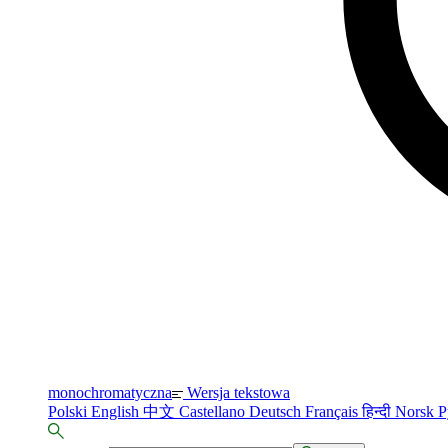
monochromatyczna
Wersja tekstowa
Polski
English
中文
Castellano
Deutsch
Français
हिन्दी
Norsk
Р