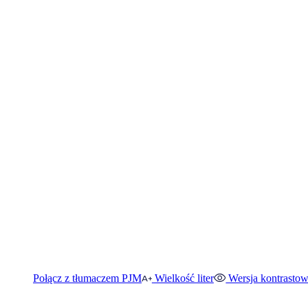
Połącz z tłumaczem PJM
Wielkość liter
Wersja kontrasto