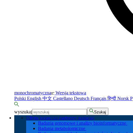
monochromatyczna
Wersja tekstowa
Polski
English
中文
Castellano
Deutsch
Français
हिन्दी
Norsk
Р
wyszukaj
Szukaj
Oferta badawcza partnerzy naukowi
Badania genomowe i analizy bioinformatyczne
Badania metabolomiczne