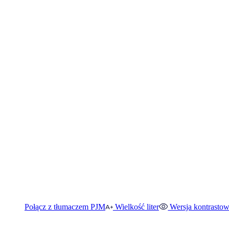
Połącz z tłumaczem PJM
Wielkość liter
Wersja kontrasto