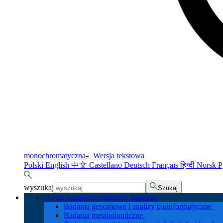
monochromatyczna
Wersja tekstowa
Polski
English
中文
Castellano
Deutsch
Français
हिन्दी
Norsk
Р
wyszukaj
Szukaj
Oferta badawcza partnerzy naukowi
Badania genomowe i analizy bioinformatyczne
Badania metabolomiczne