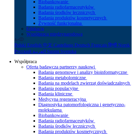
Biobankowanie
Badania radiofarmaceutyków
Badania środków leczniczych
Badania produktów kosmetycznych
Żywność funkcjonalna
Edukacja
Współpraca międzynarodowa
Polski
English
中文
Castellano
Deutsch
Français
हिन्दी
Norsk
Русский
العربية
Suomi
Svenska
Współpraca
Oferta badawcza partnerzy naukowi
Badania genomowe i analizy bioinformatyczne
Badania metabolomiczne
Badania na modelach zwierząt doświadczalnych
Badania populacyjne
Badania kliniczne
Medycyna regeneracyjna
Diagnostyka patomorfologiczna i genetyczno-
molekularna
Biobankowanie
Badania radiofarmaceutyków
Badania środków leczniczych
Badania produktów kosmetycznych