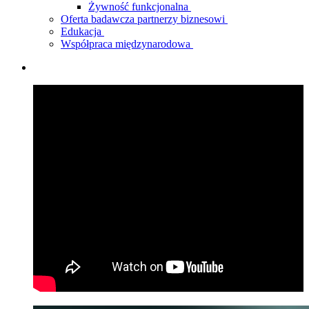
Żywność funkcjonalna
Oferta badawcza partnerzy biznesowi
Edukacja
Współpraca międzynarodowa