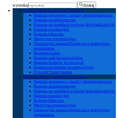
wyszukaj
Szukaj
Oferta badawcza partnerzy naukowi
Badania genomowe i analizy bioinformatyczne
Badania metabolomiczne
Badania na modelach zwierząt doświadczalnych
Badania populacyjne
Badania kliniczne
Medycyna regeneracyjna
Diagnostyka patomorfologiczna i genetyczno-
molekularna
Biobankowanie
Badania radiofarmaceutyków
Badania środków leczniczych
Badania produktów kosmetycznych
Żywność funkcjonalna
Oferta badawcza partnerzy biznesowi
Badania genomowe i analizy bioinformatyczne
Badania metabolomiczne
Badania na modelach zwierząt doświadczalnych
Badania populacyjne
Badania kliniczne
Medycyna regeneracyjna
Diagnostyka patomorfologiczna i genetyczno-
molekularna