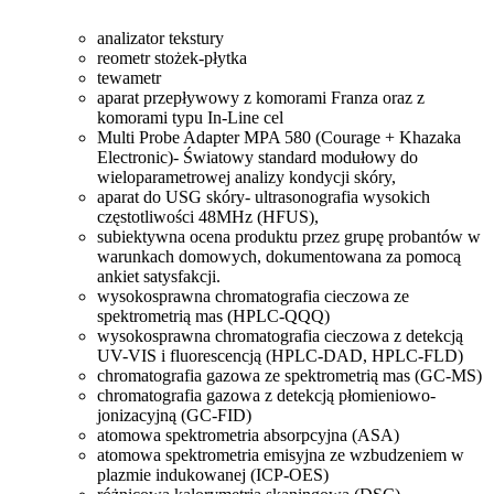
analizator tekstury
reometr stożek-płytka
tewametr
aparat przepływowy z komorami Franza oraz z
komorami typu In-Line cel
Multi Probe Adapter MPA 580 (Courage + Khazaka
Electronic)- Światowy standard modułowy do
wieloparametrowej analizy kondycji skóry,
aparat do USG skóry- ultrasonografia wysokich
częstotliwości 48MHz (HFUS),
subiektywna ocena produktu przez grupę probantów w
warunkach domowych, dokumentowana za pomocą
ankiet satysfakcji.
wysokosprawna chromatografia cieczowa ze
spektrometrią mas (HPLC-QQQ)
wysokosprawna chromatografia cieczowa z detekcją
UV-VIS i fluorescencją (HPLC-DAD, HPLC-FLD)
chromatografia gazowa ze spektrometrią mas (GC-MS)
chromatografia gazowa z detekcją płomieniowo-
jonizacyjną (GC-FID)
atomowa spektrometria absorpcyjna (ASA)
atomowa spektrometria emisyjna ze wzbudzeniem w
plazmie indukowanej (ICP-OES)