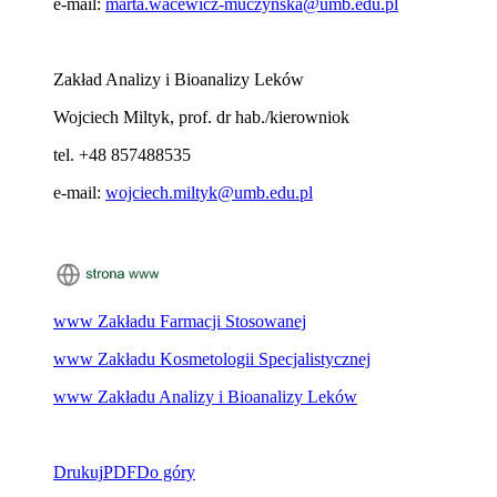
e-mail:
marta.wacewicz-muczynska@umb.edu.pl
Zakład Analizy i Bioanalizy Leków
Wojciech Miltyk, prof. dr hab./kierowniok
tel. +48 857488535
e-mail:
wojciech.miltyk@umb.edu.pl
www Zakładu Farmacji Stosowanej
www Zakładu Kosmetologii Specjalistycznej
www Zakładu Analizy i Bioanalizy Leków
Drukuj
PDF
Do góry