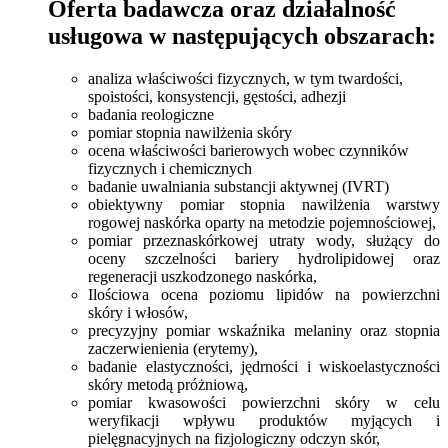
Oferta badawcza oraz działalność
usługowa w następujących obszarach:
analiza właściwości fizycznych, w tym twardości,
spoistości, konsystencji, gęstości, adhezji
badania reologiczne
pomiar stopnia nawilżenia skóry
ocena właściwości barierowych wobec czynników
fizycznych i chemicznych
badanie uwalniania substancji aktywnej (IVRT)
obiektywny pomiar stopnia nawilżenia warstwy
rogowej naskórka oparty na metodzie pojemnościowej,
pomiar przeznaskórkowej utraty wody, służący do
oceny szczelności bariery hydrolipidowej oraz
regeneracji uszkodzonego naskórka,
Ilościowa ocena poziomu lipidów na powierzchni
skóry i włosów,
precyzyjny pomiar wskaźnika melaniny oraz stopnia
zaczerwienienia (erytemy),
badanie elastyczności, jędrności i wiskoelastyczności
skóry metodą próżniową,
pomiar kwasowości powierzchni skóry w celu
weryfikacji wpływu produktów myjących i
pielęgnacyjnych na fizjologiczny odczyn skór,