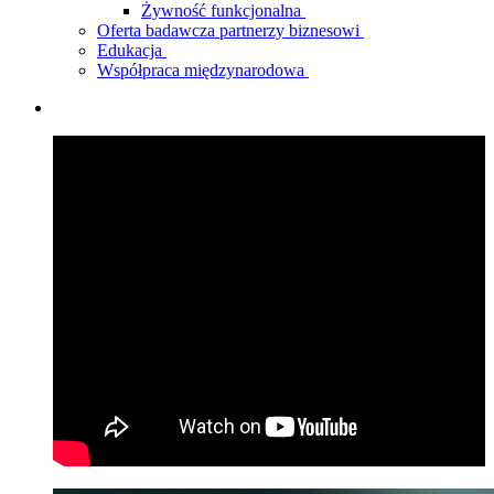
Żywność funkcjonalna
Oferta badawcza partnerzy biznesowi
Edukacja
Współpraca międzynarodowa