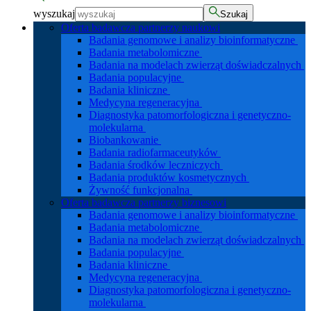
wyszukaj
Szukaj
Oferta badawcza partnerzy naukowi
Badania genomowe i analizy bioinformatyczne
Badania metabolomiczne
Badania na modelach zwierząt doświadczalnych
Badania populacyjne
Badania kliniczne
Medycyna regeneracyjna
Diagnostyka patomorfologiczna i genetyczno-
molekularna
Biobankowanie
Badania radiofarmaceutyków
Badania środków leczniczych
Badania produktów kosmetycznych
Żywność funkcjonalna
Oferta badawcza partnerzy biznesowi
Badania genomowe i analizy bioinformatyczne
Badania metabolomiczne
Badania na modelach zwierząt doświadczalnych
Badania populacyjne
Badania kliniczne
Medycyna regeneracyjna
Diagnostyka patomorfologiczna i genetyczno-
molekularna