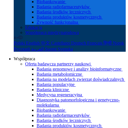
Biobankowanie
Badania radiofarmaceutyków
Badania środków leczniczych
Badania produktów kosmetycznych
Żywność funkcjonalna
Edukacja
Współpraca międzynarodowa
Polski
English
中文
Castellano
Deutsch
Français
हिन्दी
Norsk
Русский
العربية
Suomi
Svenska
Współpraca
Oferta badawcza partnerzy naukowi
Badania genomowe i analizy bioinformatyczne
Badania metabolomiczne
Badania na modelach zwierząt doświadczalnych
Badania populacyjne
Badania kliniczne
Medycyna regeneracyjna
Diagnostyka patomorfologiczna i genetyczno-
molekularna
Biobankowanie
Badania radiofarmaceutyków
Badania środków leczniczych
Badania produktów kosmetycznych